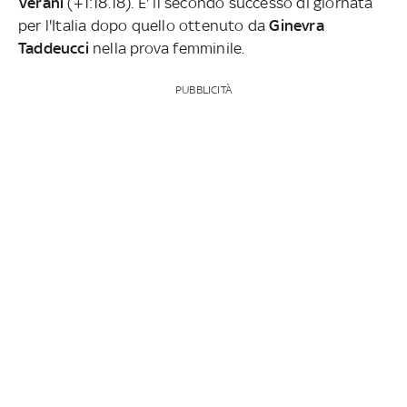
Verani
(+1:18.18).
E' il secondo successo di giornata
per l'Italia dopo quello ottenuto da
Ginevra
Taddeucci
nella prova femminile.
PUBBLICITÀ