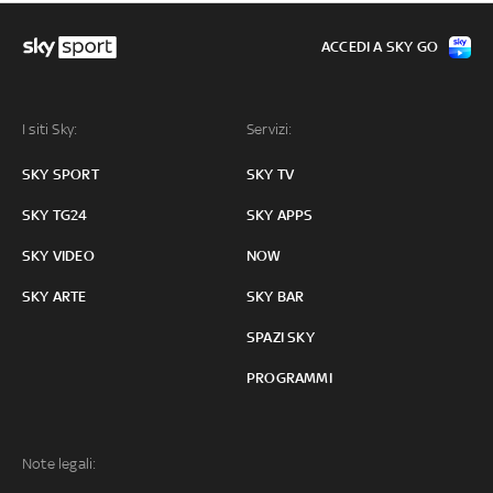
ACCEDI A SKY GO
I siti Sky:
Servizi:
SKY SPORT
SKY TV
SKY TG24
SKY APPS
SKY VIDEO
NOW
SKY ARTE
SKY BAR
SPAZI SKY
PROGRAMMI
Note legali: