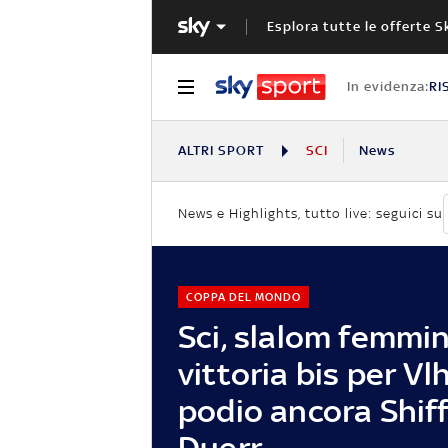
Esplora tutte le offerte S
In evidenza:
RI
ALTRI SPORT
SCI
News
News e Highlights, tutto live: seguici su
COPPA DEL MONDO
Sci, slalom femmini
vittoria bis per Vl
podio ancora Shiff
Duerr