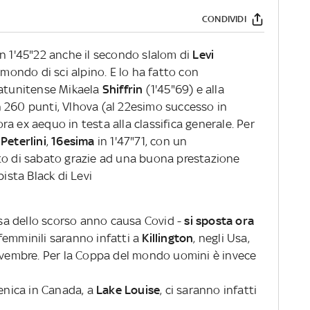
CONDIVIDI
in 1'45"22 anche il secondo slalom di
Levi
 mondo di sci alpino. E lo ha fatto con
tatunitense Mikaela
Shiffrin
(1'45"69) e alla
n 260 punti, Vlhova (al 22esimo successo in
a ex aequo in testa alla classifica generale. Per
Peterlini
,
16esima
in 1'47"71, con un
to di sabato grazie ad una buona prestazione
pista Black di Levi
sa dello scorso anno causa Covid -
si sposta ora
 femminili saranno infatti a
Killington
, negli Usa,
novembre. Per la Coppa del mondo uomini è invece
menica in Canada,
a
Lake Louise
, ci saranno infatti