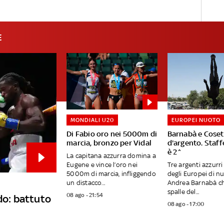
E
MONDIALI U20
EUROPEI NUOTO
Di Fabio oro nei 5000m di
Barnabà e Coset
marcia, bronzo per Vidal
d'argento. Staff
è 2^
La capitana azzurra domina a
Eugene e vince l’oro nei
Tre argenti azzurri
5000m di marcia, infliggendo
degli Europei di n
un distacco...
Andrea Barnabà ch
spalle del...
08 ago - 21:54
o: battuto
08 ago - 17:00