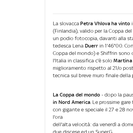
La slovacca
Petra Vhlova ha vinto
(Finlandia), valido per la Coppa del
un podio fotocopia, davanti alla s
tedesca Lena
Duerr
in 1'46"00. Co
Coppa del mondo) e Shiffrin sono or
l'Italia in classifica c'è solo
Martina 
miglioramento rispetto al 21/o pos
tecnica sul breve muro finale della 
La Coppa del mondo
- dopo la pau
in Nord America
. Le prossime gare
con gigante e speciale il 27 e 28 
l'ora
dell'alta velocità: da venerdì a do
due discese ed un SuperG.