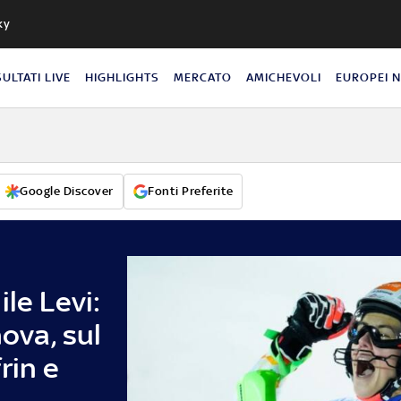
ky
SULTATI LIVE
HIGHLIGHTS
MERCATO
AMICHEVOLI
EUROPEI 
Google Discover
Fonti Preferite
le Levi:
hova, sul
rin e