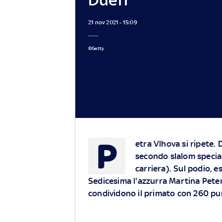
21 nov 2021 - 15:09
©Getty
P
etra Vlhova si ripete. Do
secondo slalom special
carriera). Sul podio, 
Sedicesima l'azzurra Martina Peterli
condividono il primato con 260 pu