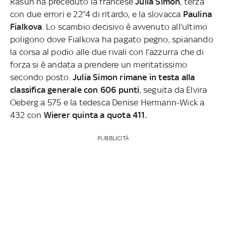
Rasun ha preceduto la francese
Julia Simon
, terza
con due errori e 22”4 di ritardo, e la slovacca
Paulina
Fialkova
.
Lo scambio decisivo è avvenuto all’ultimo
poligono dove Fialkova ha pagato pegno, spianando
la corsa al podio alle due rivali con l’azzurra che di
forza si è andata a prendere un meritatissimo
secondo posto.
Julia Simon rimane in testa alla
classifica generale con 606 punti
, seguita da Elvira
Oeberg a 575 e la tedesca Denise Hermann-Wick a
432 con
Wierer quinta a quota 411.
PUBBLICITÀ