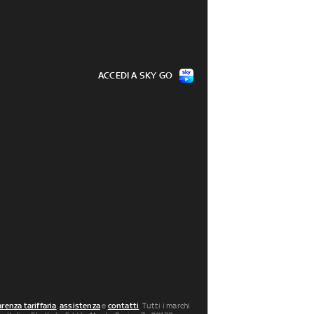
ACCEDI A SKY GO
renza tariffaria
,
assistenza
e
contatti
. Tutti i marchi