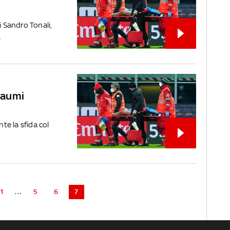
i Sandro Tonali,
.
traumi
nte la sfida col
1
...
5
6
7