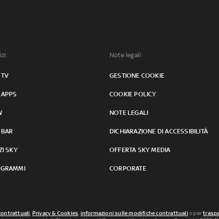
izi:
Note legali:
 TV
GESTIONE COOKIE
 APPS
COOKIE POLICY
W
NOTE LEGALI
 BAR
DICHIARAZIONE DI ACCESSIBILITÀ
ZI SKY
OFFERTA SKY MEDIA
GRAMMI
CORPORATE
contrattuali
,
Privacy & Cookies
,
informazioni sulle modifiche contrattuali
o per
traspa