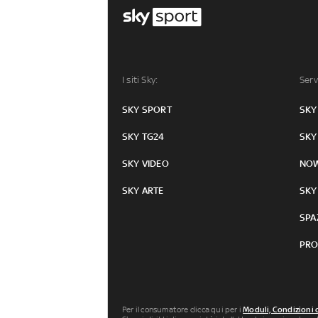
I siti Sky:
Serv
SKY SPORT
SKY
SKY TG24
SKY
SKY VIDEO
NO
SKY ARTE
SKY
SPA
PRO
Per il consumatore clicca qui per i
Moduli, Condizioni 