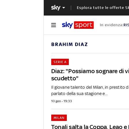
Esplora tutte le offerte S
In evidenza:
RI
BRAHIM DIAZ
SERIE A
Diaz: "Possiamo sognare di v
scudetto"
Il giovane talento del Milan, in prestito 
parlato della sua stagione e...
10 gen - 19:33
MILAN
Tonali salta la Coppa, Leao e 