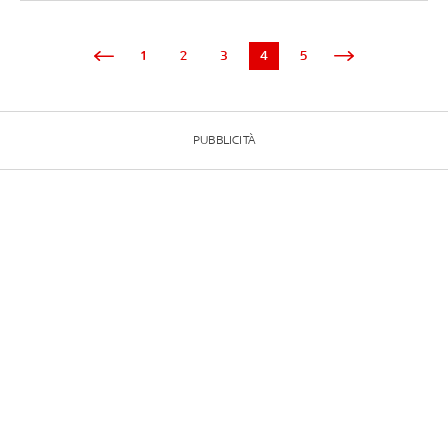
1
2
3
4
5
PUBBLICITÀ