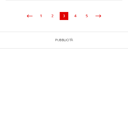
1
2
3
4
5
PUBBLICITÀ