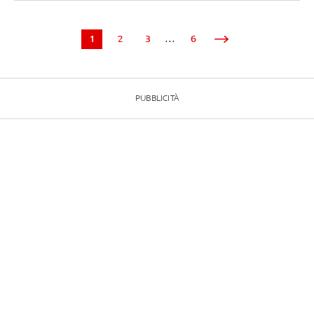
1
2
3
...
6
PUBBLICITÀ