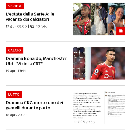
SERIE A
L'estate della Serie A: le
vacanze dei calciatori
17 giu - 08:00
40 foto
CALCIO
Dramma Ronaldo, Manchester
Utd: "Vicini a CR7"
19 apr - 13:41
LUTTO
Dramma CR7: morto uno dei
gemelli durante parto
18 apr - 20:29