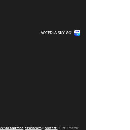
ACCEDI A SKY GO
renza tariffaria
,
assistenza
e
contatti
. Tutti i marchi