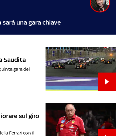
a sarà una gara chiave
ia Saudita
 quinta gara del
orare sul giro
la Ferrari con il