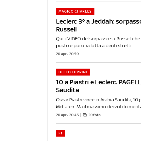
MAGICO CHARLES
Leclerc 3° a Jeddah: sorpass
Russell
Qui il VIDEO del sorpasso su Russell che è
posto e poi una lotta a denti stretti...
20 apr - 20:50
DI LEO TURRINI
10 a Piastri e Leclerc. PAGEL
Saudita
Oscar Piastri vince in Arabia Saudita, 10 p
McLaren. Ma il massimo dei voti lo merita
20 apr - 20:45
20 foto
F1