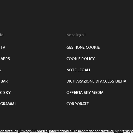
izi:
Note legali:
 TV
GESTIONE COOKIE
 APPS
COOKIE POLICY
W
NOTE LEGALI
 BAR
DICHIARAZIONE DI ACCESSIBILITÀ
ZI SKY
OFFERTA SKY MEDIA
GRAMMI
CORPORATE
contrattuali
,
Privacy & Cookies
,
informazioni sulle modifiche contrattuali
o per
traspa