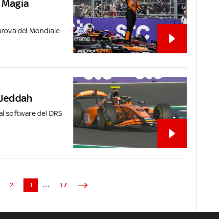
. Magia
prova del Mondiale.
i Jeddah
al software del DRS
2
3
...
37