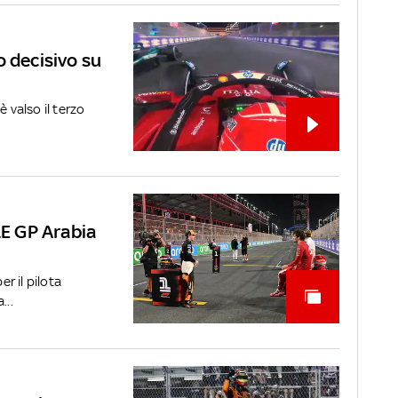
o decisivo su
 valso il terzo
LE GP Arabia
er il pilota
...