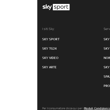
I siti Sky:
Serv
SKY SPORT
SKY
SKY TG24
SKY
SKY VIDEO
NO
SKY ARTE
SKY
SPA
PRO
Per il consumatore clicca qui per i
Moduli, Condizioni 