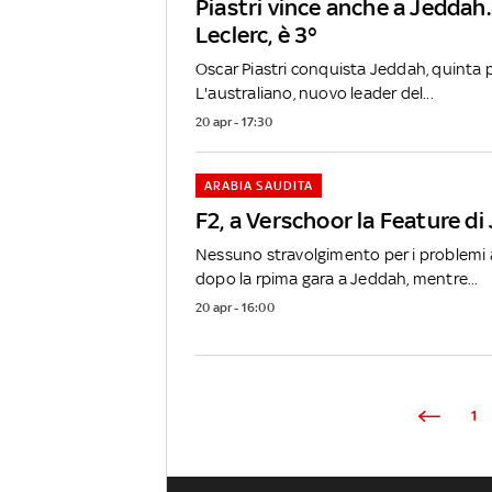
Piastri vince anche a Jeddah
Leclerc, è 3°
Oscar Piastri conquista Jeddah, quinta 
L'australiano, nuovo leader del...
20 apr - 17:30
ARABIA SAUDITA
F2, a Verschoor la Feature d
Nessuno stravolgimento per i problemi 
dopo la rpima gara a Jeddah, mentre...
20 apr - 16:00
1