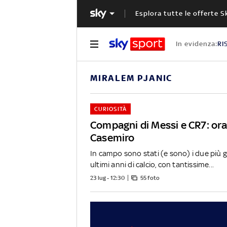
Esplora tutte le offerte S
In evidenza:
RI
MIRALEM PJANIC
CURIOSITÀ
Compagni di Messi e CR7: or
Casemiro
In campo sono stati (e sono) i due più gr
ultimi anni di calcio, con tantissime...
23 lug - 12:30
55 foto