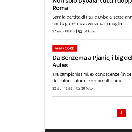
Non solo Dybala: tutti i dopp
Roma
Sarà la partita di Paulo Dybala, sette anni
cento gol e ora avversario in maglia...
27 ago - 08:00
34 foto
AMARCORD
Da Benzema a Pjanic, i big del
Aulas
Tra campionissimi, ex conoscenze (in ce
del calcio italiano e nomi cult, come...
22 giu - 12:55
28 foto
1