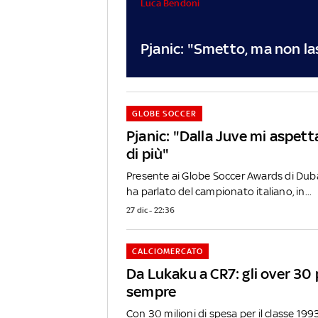
Luca Bendoni
Pjanic: "Smetto, ma non lasc
GLOBE SOCCER
Pjanic: "Dalla Juve mi aspet
di più"
Presente ai Globe Soccer Awards di Duba
ha parlato del campionato italiano, in...
27 dic - 22:36
CALCIOMERCATO
Da Lukaku a CR7: gli over 30 
sempre
Con 30 milioni di spesa per il classe 1993