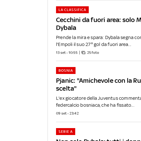
LA CLASSIFICA
Cecchini da fuori area: solo
Dybala
Prende la mira e spara: Dybala segna co
l'Empoli il suo 27° gol da fuori area...
13 set - 10:55
25 foto
BOSNIA
Pjanic: "Amichevole con la R
scelta"
L'ex giocatore della Juventus commenta c
federcalcio bosniaca, che ha fissato...
09 set - 23:42
SERIE A