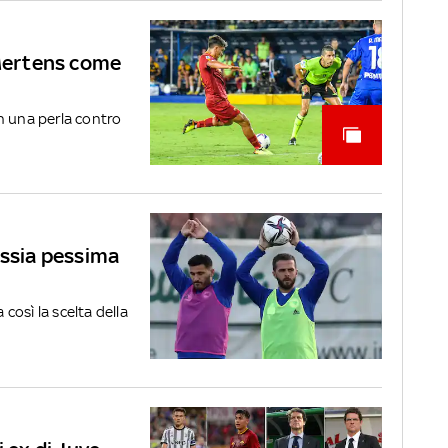
 Mertens come
n una perla contro
ussia pessima
osì la scelta della