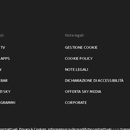
izi:
Note legali:
 TV
GESTIONE COOKIE
 APPS
COOKIE POLICY
W
NOTE LEGALI
 BAR
DICHIARAZIONE DI ACCESSIBILITÀ
ZI SKY
OFFERTA SKY MEDIA
GRAMMI
CORPORATE
contrattuali
,
Privacy & Cookies
,
informazioni sulle modifiche contrattuali
o per
traspa