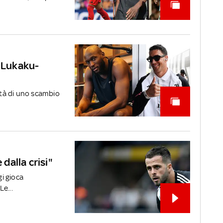
a Lukaku-
lità di uno scambio
 dalla crisi"
i gioca
Le...