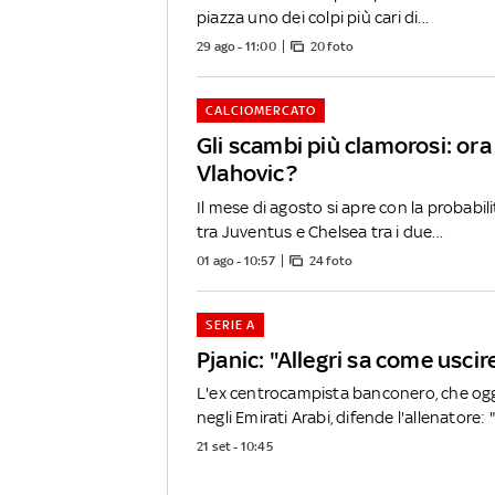
piazza uno dei colpi più cari di...
29 ago - 11:00
20 foto
CALCIOMERCATO
Gli scambi più clamorosi: or
Vlahovic?
Il mese di agosto si apre con la probabi
tra Juventus e Chelsea tra i due...
01 ago - 10:57
24 foto
SERIE A
Pjanic: "Allegri sa come uscire
L'ex centrocampista banconero, che ogg
negli Emirati Arabi, difende l'allenatore: "
21 set - 10:45