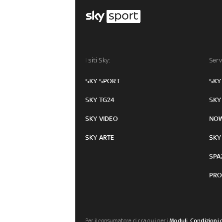
I siti Sky:
Serv
SKY SPORT
SKY
SKY TG24
SKY
SKY VIDEO
NO
SKY ARTE
SKY
SPA
PRO
Per il consumatore clicca qui per i
Moduli, Condizioni 