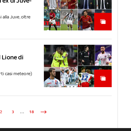
i ex di Juve-
 alla Juve, oltre
 Lione di
rti casi meteore)
2
3
...
18