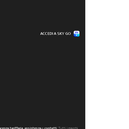
ACCEDI A SKY GO
renza tariffaria
,
assistenza
e
contatti
. Tutti i marchi