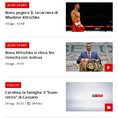
ALTRI SPORT
Boxe, pugni e $: la carriera di
Wladimir Klitschko
03 ago - 12:48
ALTRI SPORT
Boxe, Klitschko si ritira. No
rivincita con Joshua
03 ago - 11:19
CALCIO
Carolina, la famiglia: il "buen
retiro" di Cassano
24 lug - 20:32
34 foto