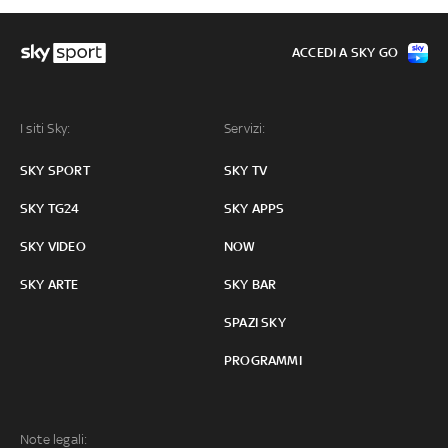
ACCEDI A SKY GO
I siti Sky:
Servizi:
SKY SPORT
SKY TV
SKY TG24
SKY APPS
SKY VIDEO
NOW
SKY ARTE
SKY BAR
SPAZI SKY
PROGRAMMI
Note legali: