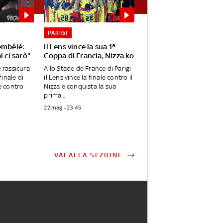
PARIGI
embélé:
Il Lens vince la sua 1ª
l ci sarò"
Coppa di Francia, Nizza ko
rassicura
Allo Stade de France di Parigi
 finale di
il Lens vince la finale contro il
 contro
Nizza e conquista la sua
prima...
22 mag - 23:45
VAI ALLA SEZIONE