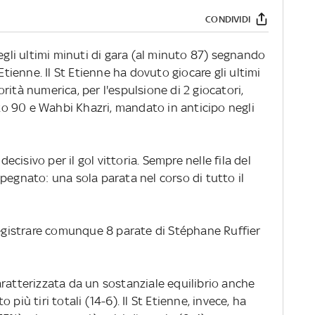
CONDIVIDI
negli ultimi minuti di gara (al minuto 87) segnando
St Etienne. Il St Etienne ha dovuto giocare gli ultimi
rità numerica, per l'espulsione di 2 giocatori,
o 90 e Wahbi Khazri, mandato in anticipo negli
decisivo per il gol vittoria. Sempre nelle fila del
pegnato: una sola parata nel corso di tutto il
 registrare comunque 8 parate di Stéphane Ruffier
ratterizzata da un sostanziale equilibrio anche
to più tiri totali (14-6). Il St Etienne, invece, ha