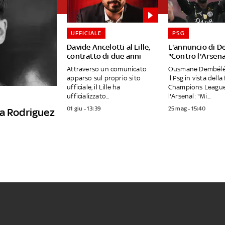
UFFICIALE
PSG
Davide Ancelotti al Lille,
L'annuncio di D
contratto di due anni
"Contro l'Arsena
Attraverso un comunicato
Ousmane Dembélé 
apparso sul proprio sito
il Psg in vista della
ufficiale, il Lille ha
Champions League
ufficializzato...
l'Arsenal: "Mi...
01 giu - 13:39
25 mag - 15:40
va Rodriguez