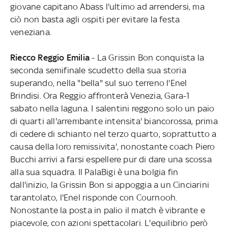
giovane capitano Abass l'ultimo ad arrendersi, ma
ciò non basta agli ospiti per evitare la festa
veneziana.
Riecco Reggio Emilia
- La Grissin Bon conquista la
seconda semifinale scudetto della sua storia
superando, nella "bella" sul suo terreno l'Enel
Brindisi. Ora Reggio affronterà Venezia, Gara-1
sabato nella laguna. I salentini reggono solo un paio
di quarti all'arrembante intensita' biancorossa, prima
di cedere di schianto nel terzo quarto, soprattutto a
causa della loro remissivita', nonostante coach Piero
Bucchi arrivi a farsi espellere pur di dare una scossa
alla sua squadra. Il PalaBigi è una bolgia fin
dall'inizio, la Grissin Bon si appoggia a un Cinciarini
tarantolato, l'Enel risponde con Cournooh.
Nonostante la posta in palio il match è vibrante e
piacevole, con azioni spettacolari. L'equilibrio però