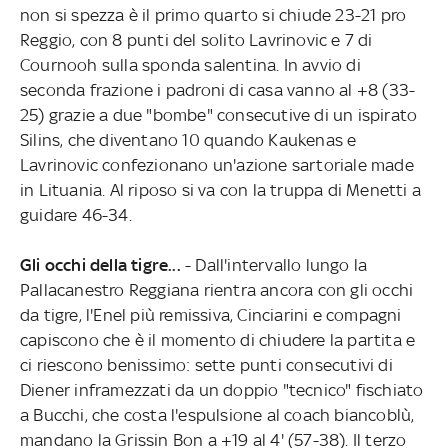
non si spezza è il primo quarto si chiude 23-21 pro
Reggio, con 8 punti del solito Lavrinovic e 7 di
Cournooh sulla sponda salentina. In avvio di
seconda frazione i padroni di casa vanno al +8 (33-
25) grazie a due "bombe" consecutive di un ispirato
Silins, che diventano 10 quando Kaukenas e
Lavrinovic confezionano un'azione sartoriale made
in Lituania. Al riposo si va con la truppa di Menetti a
guidare 46-34.
Gli occhi della tigre...
- Dall'intervallo lungo la
Pallacanestro Reggiana rientra ancora con gli occhi
da tigre, l'Enel più remissiva, Cinciarini e compagni
capiscono che è il momento di chiudere la partita e
ci riescono benissimo: sette punti consecutivi di
Diener inframezzati da un doppio "tecnico" fischiato
a Bucchi, che costa l'espulsione al coach biancoblù,
mandano la Grissin Bon a +19 al 4' (57-38). Il terzo