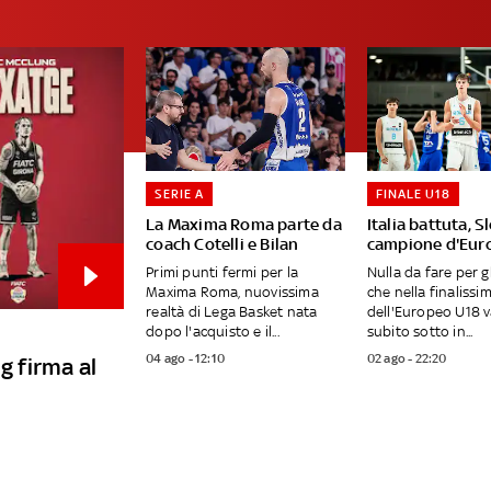
SERIE A
FINALE U18
La Maxima Roma parte da
Italia battuta, S
coach Cotelli e Bilan
campione d'Eur
Primi punti fermi per la
Nulla da fare per gl
Maxima Roma, nuovissima
che nella finalissi
realtà di Lega Basket nata
dell'Europeo U18 
dopo l'acquisto e il...
subito sotto in...
04 ago - 12:10
02 ago - 22:20
g firma al