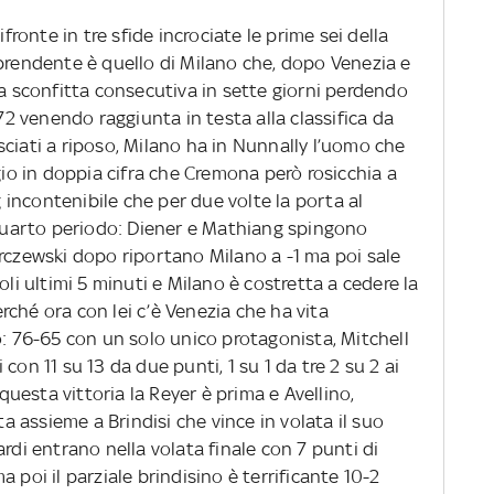
onte in tre sfide incrociate le prime sei della
 sorprendente è quello di Milano che, dopo Venezia e
ta sconfitta consecutiva in sette giorni perdendo
 venendo raggiunta in testa alla classifica da
ciati a riposo, Milano ha in Nunnally l’uomo che
gio in doppia cifra che Cremona però rosicchia a
incontenibile che per due volte la porta al
l quarto periodo: Diener e Mathiang spingono
arczewski dopo riportano Milano a -1 ma poi sale
oli ultimi 5 minuti e Milano è costretta a cedere la
Perché ora con lei c’è Venezia che ha vita
o: 76-65 con un solo unico protagonista, Mitchell
con 11 su 13 da due punti, 1 su 1 da tre 2 su 2 ai
 questa vittoria la Reyer è prima e Avellino,
 assieme a Brindisi che vince in volata il suo
rdi entrano nella volata finale con 7 punti di
 poi il parziale brindisino è terrificante 10-2