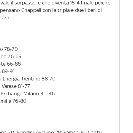
vale il sorpasso e che diventa 15-4 finale perché
pensano Chappell con la tripla e due liberi di
azza.
ro 78-70
ino 76-65
ste 66-88
a 89-91
i Energia Trentino 88-70
 Varese 81-77
 Exchange Milano 30-36
Emilia 76-80
a 30; Brindisi, Avellino 28; Varese 26; Cantù,