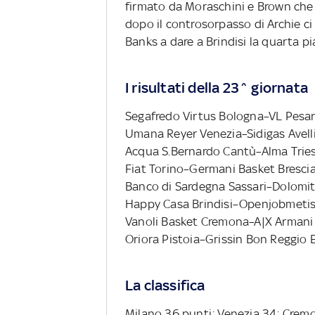
firmato da Moraschini e Brown che 
dopo il controsorpasso di Archie ci 
Banks a dare a Brindisi la quarta pi
I risultati della 23^ giornata
Segafredo Virtus Bologna–VL Pesa
Umana Reyer Venezia–Sidigas Avell
Acqua S.Bernardo Cantù–Alma Trie
Fiat Torino–Germani Basket Bresci
Banco di Sardegna Sassari–Dolomit
Happy Casa Brindisi–Openjobmetis
Vanoli Basket Cremona–A|X Armani
Oriora Pistoia–Grissin Bon Reggio 
La classifica
Milano 36 punti; Venezia 34; Cremon