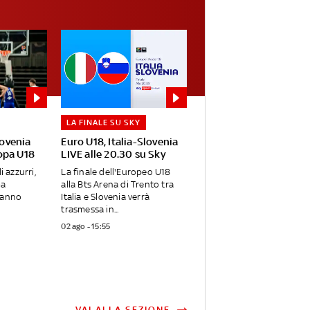
LA FINALE SU SKY
lovenia
Euro U18, Italia-Slovenia
opa U18
LIVE alle 20.30 su Sky
i azzurri,
La finale dell'Europeo U18
ma
alla Bts Arena di Trento tra
vanno
Italia e Slovenia verrà
trasmessa in...
02 ago - 15:55
VAI ALLA SEZIONE