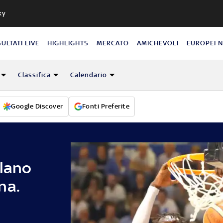
ky
SULTATI LIVE
HIGHLIGHTS
MERCATO
AMICHEVOLI
EUROPEI 
Classifica
Calendario
Google Discover
Fonti Preferite
ilano
na.