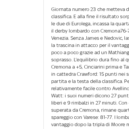
Giornata numero 23 che metteva difr
classifica. E alla fine il risultato
le due di Eurolega, incassa la quar
il derby lombardo con Cremona76-72
Venezia. Senza James e Nedovic, las
la trascina in attacco per il vantag
poco a poco grazie ad un Mathiang 
soprasso. L’equilibrio dura fino a
Cremona a +5, Cinciarini prima e T
in cattedra Crawford: 15 punti nei s
partita e la testa della classifica. 
relativamente facile contro Avellin
Watt: i suoi numeri dicono 27 punti 
liberi e 9 rimbalzi in 27 minuti. Con
superata da Cremona, rimane quarta
spareggio con Varese: 81-77. I lomba
vantaggio dopo la tripla di Moore ma