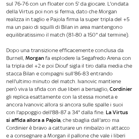
sul 76-76 con un floater con 5' da giocare. L'ondata
della Virtus poi non si ferma, dato che Morgan
realizza in taglio e Pajola firma la super tripla del +5
ma un paio di squilli di Bilan in area mantengono
equilibratissimo il match (81-80 a 150" dal termine).
Dopo una transizione efficacemente conclusa da
Burnell,
Morgan
fa esplodere la Segafredo Arena con
la tripla del +2 e poi Diouf sigla il tiro dalla media che
stacca Bilan e compagni sull'86-83 entrando
nell'ultimo minuto del match. Ivanovic mantiene
però viva la sfida con due liberi a bersaglio,
Cordinier
gli replica esattamente con la stessa moneta e
ancora Ivanovic allora si ancora sulle spalle i suoi
con l'appoggio dell'88-87 a 34" dalla fine.
La Virtus
si affida allora a Pajola
, che sbaglia dall'arco ma
Cordinier è bravo a catturare un rimbalzo in attacco
e a consegnare a Morgan il pallone che vale i liberi