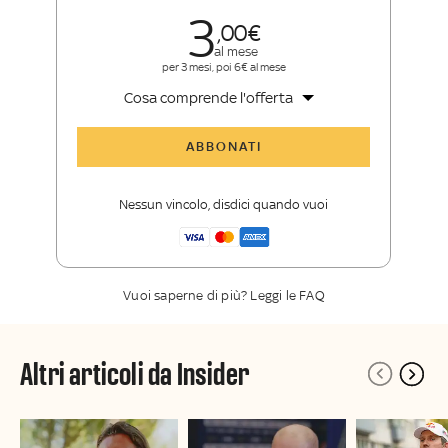
3
00
al mese
per 3 mesi, poi 6€ al mese
Cosa comprende l'offerta
Tutti gli articoli di Sky Sport Insider
ABBONATI
Opinioni, retroscena e storie
raccontate dalle grandi firme di Sky
Nessun vincolo, disdici quando vuoi
Sport
La newsletter esclusiva di Sky Sport
Insider
Vuoi saperne di più? Leggi le FAQ
Altri articoli da Insider