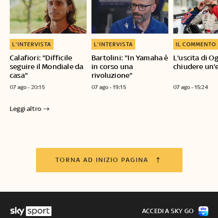
L'INTERVISTA
L'INTERVISTA
IL COMMENTO
Calafiori: "Difficile
Bartolini: "In Yamaha è
L'uscita di O
seguire il Mondiale da
in corso una
chiudere un'
casa"
rivoluzione"
07 ago - 20:15
07 ago - 19:15
07 ago - 15:24
Leggi altro
TORNA AD INIZIO PAGINA
ACCEDI A SKY GO