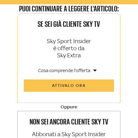
PUOI CONTINUARE A LEGGERE L'ARTICOLO:
SE SEI GIÀ CLIENTE SKY TV
Sky Sport Insider
è offerto da
Sky Extra
Cosa comprende l'offerta
Tutti gli articoli di Sky Sport Insider e
ATTIVALO ORA
Sky TG24 Insider
Opinioni, retroscena e storie
raccontate dalle grandi firme di Sky
Sport e Sky TG24
Oppure
La newsletter esclusiva di Sky Sport
Insider e Sky TG24 Insider
NON SEI ANCORA CLIENTE SKY TV
Abbonati a Sky Sport Insider