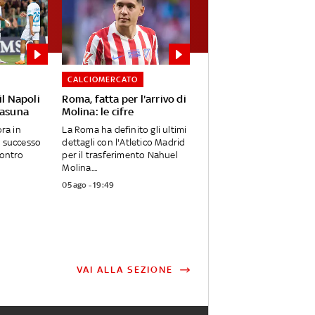
CALCIOMERCATO
il Napoli
Roma, fatta per l'arrivo di
sasuna
Molina: le cifre
ora in
La Roma ha definito gli ultimi
l successo
dettagli con l'Atletico Madrid
Contro
per il trasferimento Nahuel
Molina....
05 ago - 19:49
VAI ALLA SEZIONE