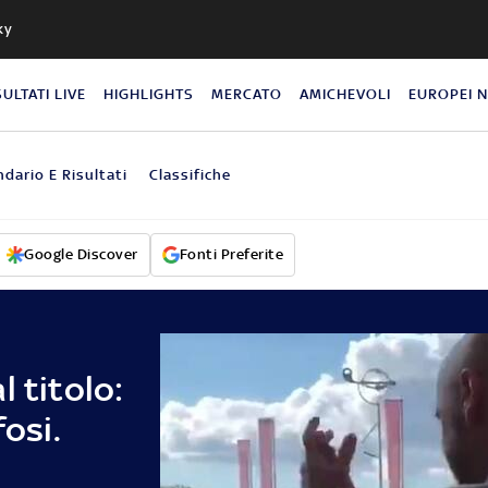
ky
SULTATI LIVE
HIGHLIGHTS
MERCATO
AMICHEVOLI
EUROPEI 
ndario E Risultati
Classifiche
Google Discover
Fonti Preferite
 titolo:
fosi.