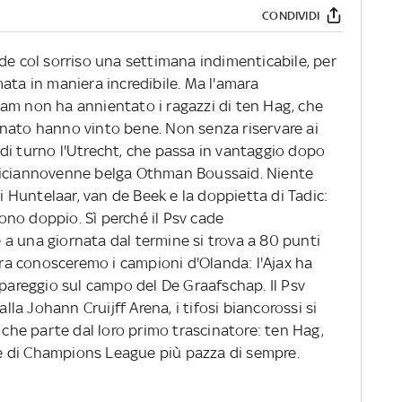
CONDIVIDI
de col sorriso una settimana indimenticabile, per
ata in maniera incredibile. Ma l'amara
am non ha annientato i ragazzi di ten Hag, che
nato hanno vinto bene. Non senza riservare ai
te di turno l'Utrecht, che passa in vantaggio dopo
diciannovenne belga Othman Boussaid. Niente
di Huntelaar, van de Beek e la doppietta di Tadic:
lgono doppio. Sì perché il Psv cade
a una giornata dal termine si trova a 80 punti
sera conosceremo i campioni d'Olanda: l'Ajax ha
 pareggio sul campo del De Graafschap. Il Psv
alla Johann Cruijff Arena, i tifosi biancorossi si
he parte dal loro primo trascinatore: ten Hag,
one di Champions League più pazza di sempre.