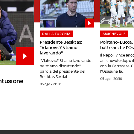
DALLA TURCHIA
AMICHEVOLE
Presidente Besiktas:
Politano-Lucca, 
"Vlahovic? Stiamo
batte anche l'O
lavorando"
Il Napoli vince anc
"Vlahovic? Stiamo lavorando,
amichevole dopo i
ne stiamo discutendo",
con la Carrarese. 
parola del presidente del
l'Osasuna la...
Besiktas Serdal...
05 ago - 20:30
ontusione
05 ago - 21:38