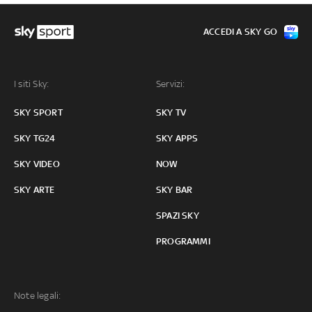
ACCEDI A SKY GO
I siti Sky:
Servizi:
SKY SPORT
SKY TV
SKY TG24
SKY APPS
SKY VIDEO
NOW
SKY ARTE
SKY BAR
SPAZI SKY
PROGRAMMI
Note legali: