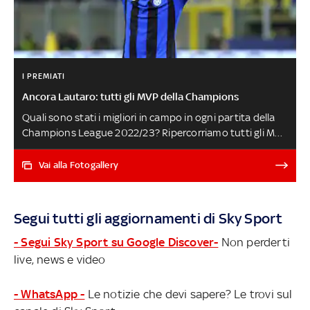
I PREMIATI
Ancora Lautaro: tutti gli MVP della Champions
Quali sono stati i migliori in campo in ogni partita della
Champions League 2022/23? Ripercorriamo tutti gli MVP
della competizione (stabiliti dalla Uefa) partendo dalla
prima semifinale di ritorno appena disputata. E, in coda:
Vai alla Fotogallery
chi ne ha vinti di più? GUARDA TUTTI I GOL DI
CHAMPIONS
Segui tutti gli aggiornamenti di Sky Sport
- Segui Sky Sport su Google Discover-
Non perderti
live, news e video
- WhatsApp -
Le notizie che devi sapere? Le trovi sul