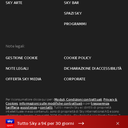
SKY ARTE
SKY BAR
SPAZI SKY
PROGRAMMI
Note legali:
GESTIONE COOKIE
COOKIE POLICY
NOTE LEGALI
DICHIARAZIONE DI ACCESSIBILITÀ
OFFERTA SKY MEDIA
CORPORATE
Per il consumatore clicca qui per i
Moduli, Condizioni contrattuali
,
Privacy &
Cookies
,
informazioni sulle modifiche contrattuali
o per
trasparenza
tariffaria
,
assistenza
e
contatti
. Tutti i marchi Sky e i diritti di proprietà
intellettuale in essi contenuti, sono di proprietà di Sky international AG e sono
utilizzati su licenza. Copyright 2026 Sky Italia - Sky Italia Srl Via Monte Penice, 7 -
20138 Milano P.IVA 04619241005. SkyTG24: ISSN 3035-1537 e SkySport: ISSN
Tutto Sky a 9€ per 30 giorni
3035-1545.
Segnalazione Abusi