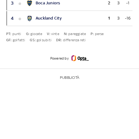
3
Boca Juniors
2
3
-1
4
Auckland City
1
3
-16
PT:
punti
G:
giocate
V:
vinte
N:
pareggiate
P:
perse
GF:
gol fatti
GS:
gol subiti
DR:
differenza reti
Powered by
PUBBLICITÀ