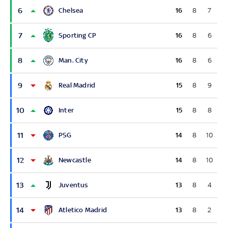
6
Chelsea
16
8
7
7
Sporting CP
16
8
6
8
Man. City
16
8
6
9
Real Madrid
15
8
9
10
Inter
15
8
8
11
PSG
14
8
10
12
Newcastle
14
8
10
13
Juventus
13
8
4
14
Atletico Madrid
13
8
2