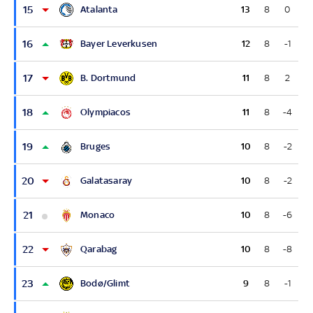
15
Atalanta
13
8
0
16
Bayer Leverkusen
12
8
-1
17
B. Dortmund
11
8
2
18
Olympiacos
11
8
-4
19
Bruges
10
8
-2
20
Galatasaray
10
8
-2
21
Monaco
10
8
-6
22
Qarabag
10
8
-8
23
Bodø/Glimt
9
8
-1