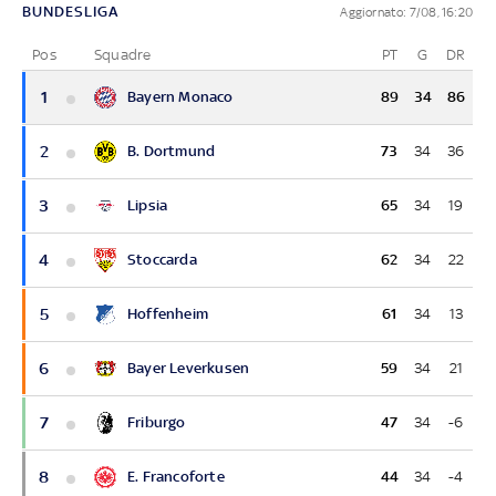
BUNDESLIGA
Aggiornato: 7/08, 16:20
Pos
Squadre
PT
G
DR
1
Bayern Monaco
89
34
86
2
B. Dortmund
73
34
36
3
Lipsia
65
34
19
4
Stoccarda
62
34
22
5
Hoffenheim
61
34
13
6
Bayer Leverkusen
59
34
21
7
Friburgo
47
34
-6
8
E. Francoforte
44
34
-4