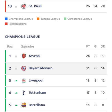
18
St. Pauli
26
34
-31
Champions League
Europa League
Conference League
Retrocessione
CHAMPIONS LEAGUE
Pos
Squadre
PT
G
DR
1
Arsenal
24
8
19
2
Bayern Monaco
21
8
14
3
Liverpool
18
8
12
4
Tottenham
17
8
10
5
Barcellona
16
8
8