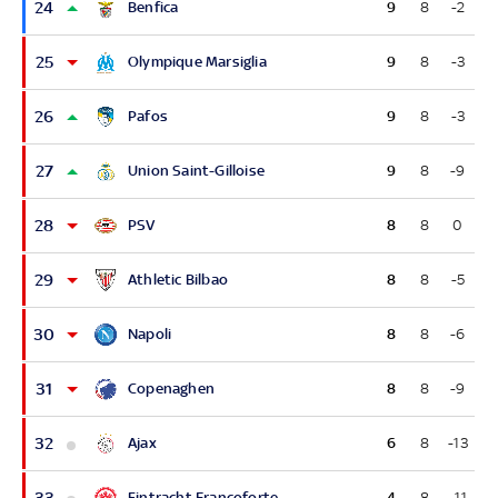
24
Benfica
9
8
-2
25
Olympique Marsiglia
9
8
-3
26
Pafos
9
8
-3
27
Union Saint-Gilloise
9
8
-9
28
PSV
8
8
0
29
Athletic Bilbao
8
8
-5
30
Napoli
8
8
-6
31
Copenaghen
8
8
-9
32
Ajax
6
8
-13
33
Eintracht Francoforte
4
8
-11