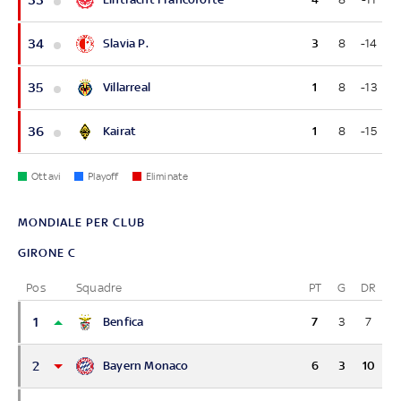
34
Slavia P.
3
8
-14
35
Villarreal
1
8
-13
36
Kairat
1
8
-15
Ottavi
Playoff
Eliminate
MONDIALE PER CLUB
GIRONE C
Pos
Squadre
PT
G
DR
1
Benfica
7
3
7
2
Bayern Monaco
6
3
10