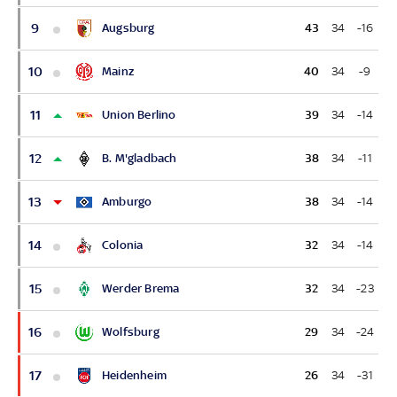
9
Augsburg
43
34
-16
10
Mainz
40
34
-9
11
Union Berlino
39
34
-14
12
B. M'gladbach
38
34
-11
13
Amburgo
38
34
-14
14
Colonia
32
34
-14
15
Werder Brema
32
34
-23
16
Wolfsburg
29
34
-24
17
Heidenheim
26
34
-31