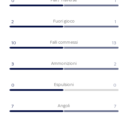
0
1
Fuori gioco
2
1
Falli commessi
10
13
Ammonizioni
3
2
Espulsioni
0
0
Angoli
7
7