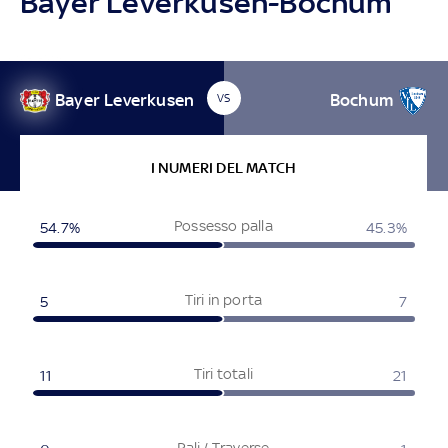
Bayer Leverkusen-Bochum
Bayer Leverkusen
Bochum
VS
I NUMERI DEL MATCH
Possesso palla
54.7%
45.3%
Tiri in porta
5
7
Tiri totali
11
21
Pali / Traverse