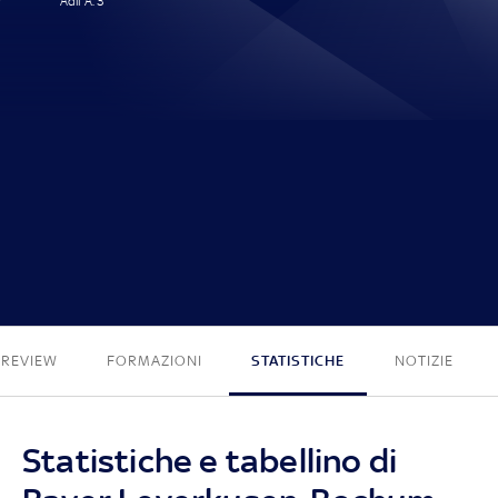
Adli A. 3'
1 - 0
PREVIEW
FORMAZIONI
STATISTICHE
NOTIZIE
Statistiche e tabellino di