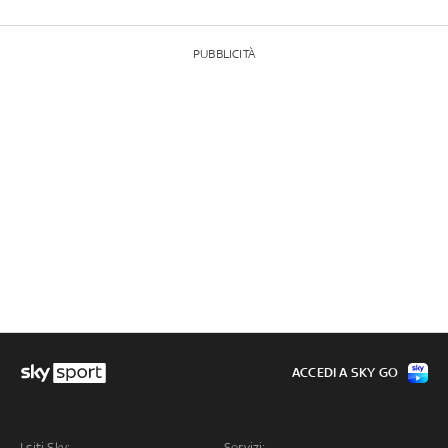
PUBBLICITÀ
ACCEDI A SKY GO
I siti Sky:
Servizi: