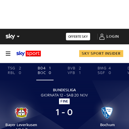
LOGIN
OFFERTE SKY
SKY SPORT INSIDER
TSG
2
B04
1
BVB
2
BMG
4
RBL
0
BOC
0
VFB
1
SGF
0
BUNDESLIGA
GIORNATA 12 - SAB 20 NOV
FINE
1 - 0
Bayer Leverkusen
Bochum