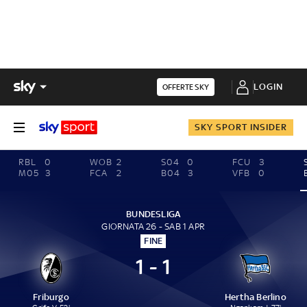
LOGIN
OFFERTE SKY
SKY SPORT INSIDER
RBL
0
WOB
2
S04
0
FCU
3
M05
3
FCA
2
B04
3
VFB
0
BUNDESLIGA
GIORNATA 26 - SAB 1 APR
FINE
1 - 1
Friburgo
Hertha Berlino