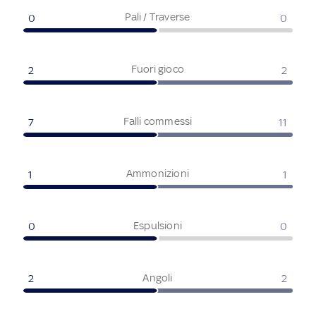
Pali / Traverse
0
0
Fuori gioco
2
2
Falli commessi
7
11
Ammonizioni
1
1
Espulsioni
0
0
Angoli
2
2