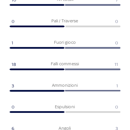
Pali / Traverse
0
0
Fuori gioco
1
0
Falli commessi
18
11
Ammonizioni
3
1
Espulsioni
0
0
Angoli
6
3