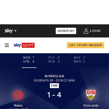
LOGIN
OFFERTE SKY
SKY SPORT INSIDER
M05
1
FCA
0
B04
2
VFB
4
BVB
3
BMG
2
BUNDESLIGA
GIORNATA 33 - DOM 21 MAG
FINE
1 - 4
Mainz
Stoccarda