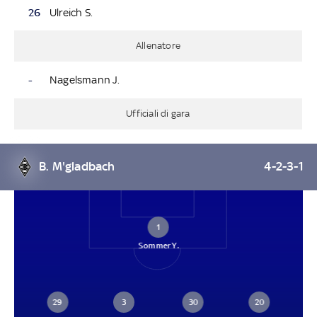
26
Ulreich S.
Allenatore
-
Nagelsmann J.
Ufficiali di gara
B. M'gladbach
4-2-3-1
1
Sommer Y.
29
3
30
20