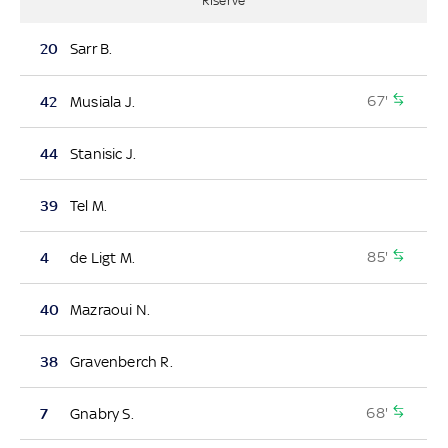
Riserve
20
Sarr B.
67'
42
Musiala J.
44
Stanisic J.
39
Tel M.
85'
4
de Ligt M.
40
Mazraoui N.
38
Gravenberch R.
68'
7
Gnabry S.