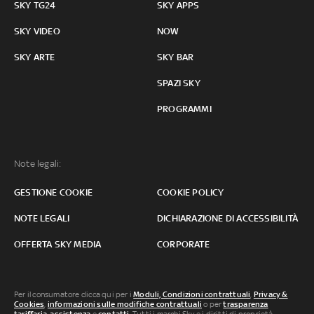
SKY TG24
SKY APPS
SKY VIDEO
NOW
SKY ARTE
SKY BAR
SPAZI SKY
PROGRAMMI
Note legali:
GESTIONE COOKIE
COOKIE POLICY
NOTE LEGALI
DICHIARAZIONE DI ACCESSIBILITÀ
OFFERTA SKY MEDIA
CORPORATE
Per il consumatore clicca qui per i
Moduli, Condizioni contrattuali
,
Privacy &
Cookies
,
informazioni sulle modifiche contrattuali
o per
trasparenza
tariffaria
,
assistenza
e
contatti
. Tutti i marchi Sky e i diritti di proprietà