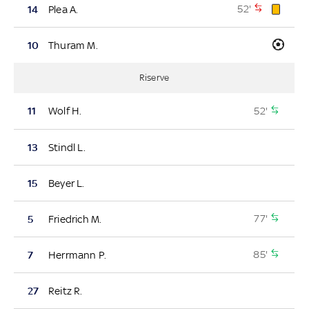
52'
14
Plea A.
10
Thuram M.
Riserve
52'
11
Wolf H.
13
Stindl L.
15
Beyer L.
77'
5
Friedrich M.
85'
7
Herrmann P.
27
Reitz R.