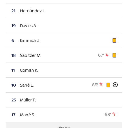
21
Hernández L.
19
Davies A.
6
Kimmich J.
67'
18
Sabitzer M.
11
Coman K.
85'
10
Sané L.
25
Müller T.
68'
17
Mané S.