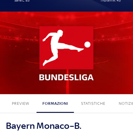
Sané L. 83'
Thuram M. 43'
1 - 1
PREVIEW
FORMAZIONI
STATISTICHE
NOTIZI
Bayern Monaco–B.