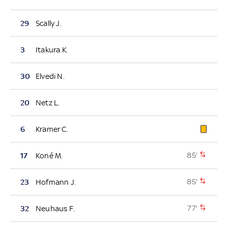
29
Scally J.
3
Itakura K.
30
Elvedi N.
20
Netz L.
6
Kramer C.
85'
17
Koné M.
85'
23
Hofmann J.
77'
32
Neuhaus F.