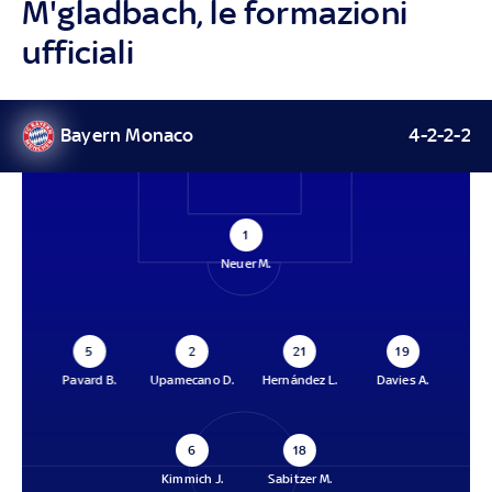
M'gladbach, le formazioni
ufficiali
Bayern Monaco
4-2-2-2
1
Neuer M.
5
2
21
19
Pavard B.
Upamecano D.
Hernández L.
Davies A.
6
18
Kimmich J.
Sabitzer M.