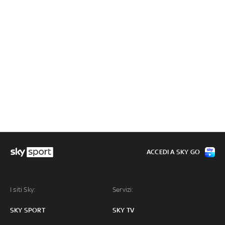
ACCEDI A SKY GO
I siti Sky:
Servizi:
SKY SPORT
SKY TV