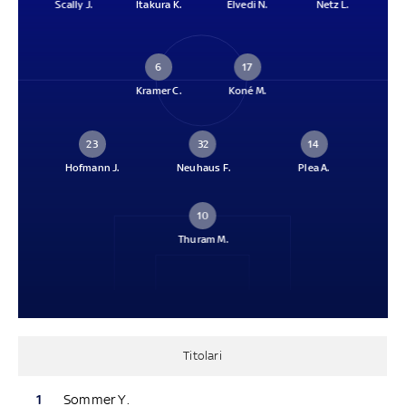
Scally J.
Itakura K.
Elvedi N.
Netz L.
6
17
Kramer C.
Koné M.
23
32
14
Hofmann J.
Neuhaus F.
Plea A.
10
Thuram M.
Titolari
1
Sommer Y.