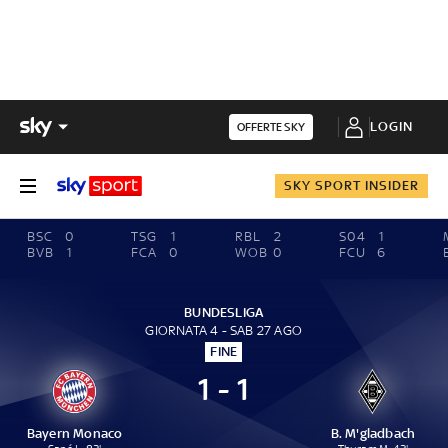
LOGIN
OFFERTE SKY
SKY SPORT INSIDER
BSC
0
TSG
1
RBL
2
S04
1
BVB
1
FCA
0
WOB
0
FCU
6
BUNDESLIGA
GIORNATA 4 - SAB 27 AGO
FINE
1 - 1
Bayern Monaco
B. M'gladbach