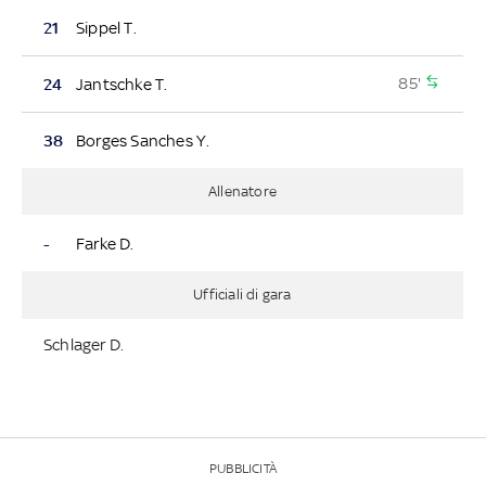
21
Sippel T.
85'
24
Jantschke T.
38
Borges Sanches Y.
Allenatore
-
Farke D.
Ufficiali di gara
Schlager D.
PUBBLICITÀ