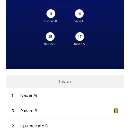
11
10
Coman K.
Sané L.
25
17
Müller T.
Mané S.
Titolari
1
Neuer M.
5
Pavard B.
2
Upamecano D.