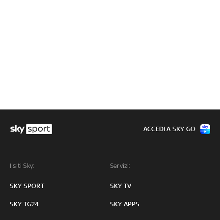
ACCEDI A SKY GO
I siti Sky:
Servizi:
SKY SPORT
SKY TV
SKY TG24
SKY APPS