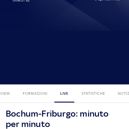
Ordets I. 62'
1 - 2
EVIEW
FORMAZIONI
LIVE
STATISTICHE
NOTIZ
Bochum-Friburgo: minuto
per minuto