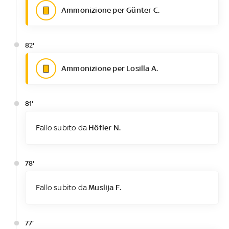
Ammonizione per Günter C.
82'
Ammonizione per Losilla A.
81'
Fallo subito da
Höfler N.
78'
Fallo subito da
Muslija F.
77'