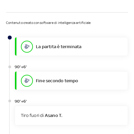
Contenuto creato con software di intelligenza artificiale
La partita è terminata
90'+6'
Fine secondo tempo
90'+6'
Tiro fuori di
Asano T.