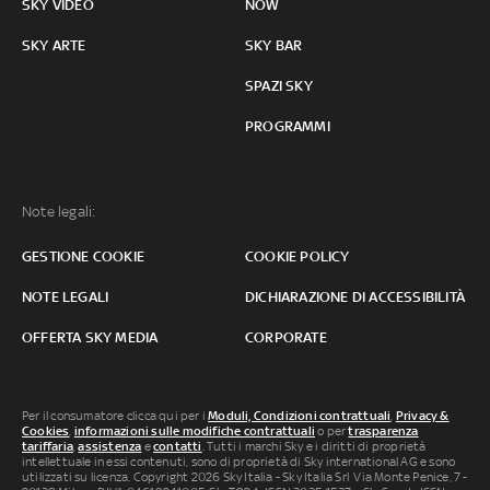
SKY VIDEO
NOW
SKY ARTE
SKY BAR
SPAZI SKY
PROGRAMMI
Note legali:
GESTIONE COOKIE
COOKIE POLICY
NOTE LEGALI
DICHIARAZIONE DI ACCESSIBILITÀ
OFFERTA SKY MEDIA
CORPORATE
Per il consumatore clicca qui per i
Moduli, Condizioni contrattuali
,
Privacy &
Cookies
,
informazioni sulle modifiche contrattuali
o per
trasparenza
tariffaria
,
assistenza
e
contatti
. Tutti i marchi Sky e i diritti di proprietà
intellettuale in essi contenuti, sono di proprietà di Sky international AG e sono
utilizzati su licenza. Copyright 2026 Sky Italia - Sky Italia Srl Via Monte Penice, 7 -