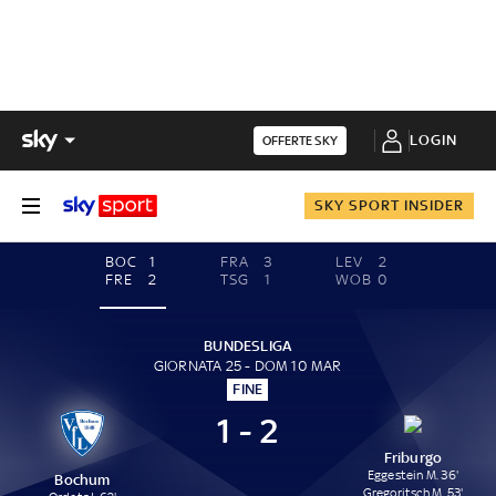
LOGIN
OFFERTE SKY
SKY SPORT INSIDER
BOC
1
FRA
3
LEV
2
FRE
2
TSG
1
WOB
0
BUNDESLIGA
GIORNATA 25 - DOM 10 MAR
FINE
1 - 2
Friburgo
Eggestein M. 36'
Bochum
Gregoritsch M. 53'