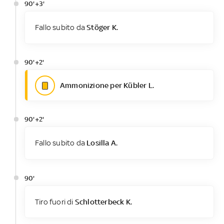
90'+3'
Fallo subito da
Stöger K.
90'+2'
Ammonizione per Kübler L.
90'+2'
Fallo subito da
Losilla A.
90'
Tiro fuori di
Schlotterbeck K.