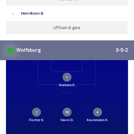
-
Henriksen B.
Ufficiali di gara
Wolfsburg
3-5-2
1
Grabara K.
2
18
4
Fischer K.
Vavro D.
Koulierakis K.