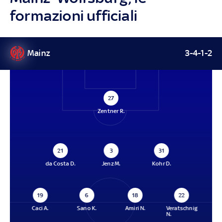
formazioni ufficiali
Mainz
3-4-1-2
27
Zentner R.
21
3
31
da Costa D.
Jenz M.
Kohr D.
19
6
18
22
Caci A.
Sano K.
Amiri N.
Veratschnig
N.