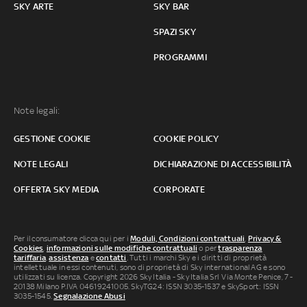
SKY ARTE
SKY BAR
SPAZI SKY
PROGRAMMI
Note legali:
GESTIONE COOKIE
COOKIE POLICY
NOTE LEGALI
DICHIARAZIONE DI ACCESSIBILITÀ
OFFERTA SKY MEDIA
CORPORATE
Per il consumatore clicca qui per i
Moduli, Condizioni contrattuali
,
Privacy &
Cookies
,
informazioni sulle modifiche contrattuali
o per
trasparenza
tariffaria
,
assistenza
e
contatti
. Tutti i marchi Sky e i diritti di proprietà
intellettuale in essi contenuti, sono di proprietà di Sky international AG e sono
utilizzati su licenza. Copyright 2026 Sky Italia - Sky Italia Srl Via Monte Penice, 7 -
20138 Milano P.IVA 04619241005. SkyTG24: ISSN 3035-1537 e SkySport: ISSN
3035-1545.
Segnalazione Abusi