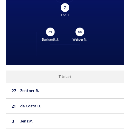
7
Lee J.
29
44
Burkardt J.
Weiper N.
Titolari
27
Zentner R.
21
da Costa D.
3
Jenz M.