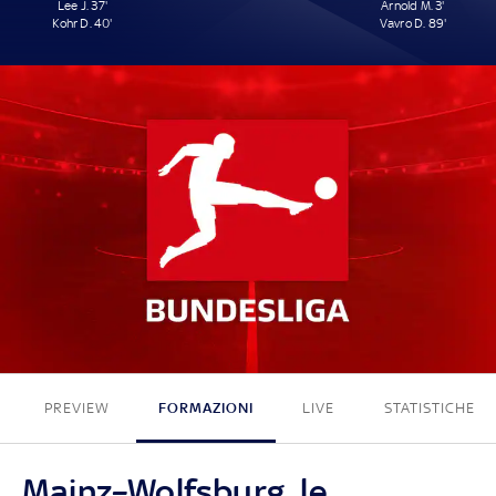
Lee J. 37'
Arnold M. 3'
Kohr D. 40'
Vavro D. 89'
2 - 2
PREVIEW
FORMAZIONI
LIVE
STATISTICHE
Mainz–Wolfsburg, le