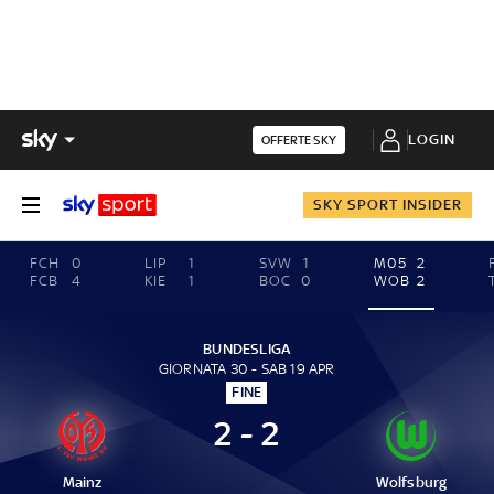
LOGIN
OFFERTE SKY
SKY SPORT INSIDER
FCH
0
LIP
1
SVW
1
M05
2
FCB
4
KIE
1
BOC
0
WOB
2
BUNDESLIGA
GIORNATA 30 - SAB 19 APR
FINE
2 - 2
Mainz
Wolfsburg