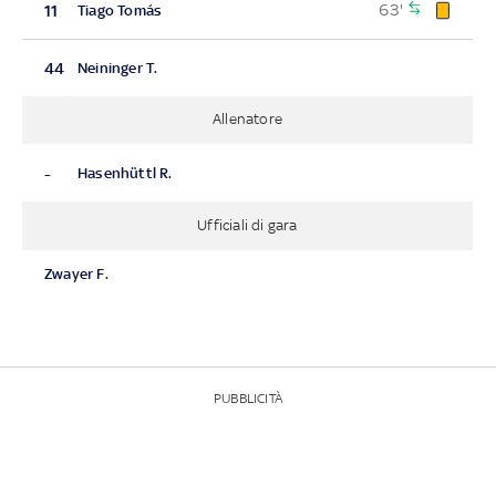
63'
11
Tiago Tomás
44
Neininger T.
Allenatore
-
Hasenhüttl R.
Ufficiali di gara
Zwayer F.
PUBBLICITÀ