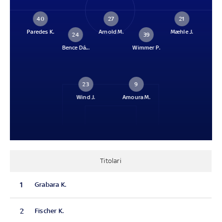
40
27
21
Paredes K.
Arnold M.
Mæhle J.
24
39
Bence Dá...
Wimmer P.
23
9
Wind J.
Amoura M.
Titolari
1
Grabara K.
2
Fischer K.