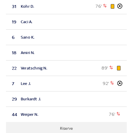
76'
31
Kohr D.
19
Caci A.
6
Sano K.
18
Amiri N.
89'
22
Veratschnig N.
92'
7
Lee J.
29
Burkardt J.
76'
44
Weiper N.
Riserve