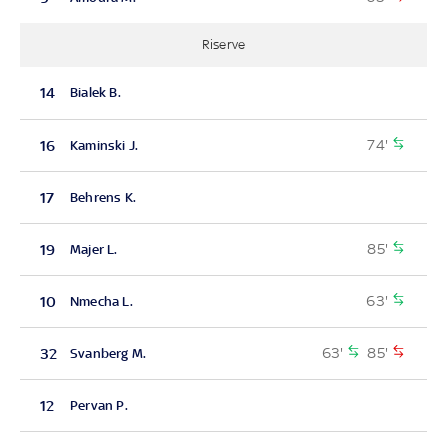
Riserve
14
Bialek B.
74'
16
Kaminski J.
17
Behrens K.
85'
19
Majer L.
63'
10
Nmecha L.
63'
85'
32
Svanberg M.
12
Pervan P.