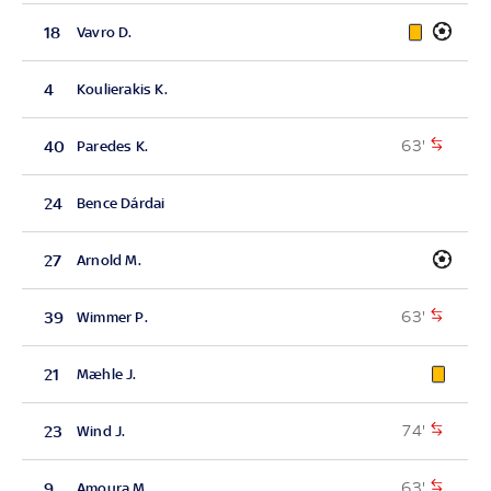
18
Vavro D.
4
Koulierakis K.
63'
40
Paredes K.
24
Bence Dárdai
27
Arnold M.
63'
39
Wimmer P.
21
Mæhle J.
74'
23
Wind J.
63'
9
Amoura M.