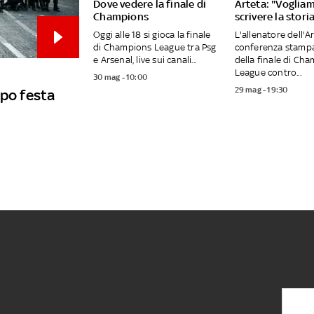
Dove vedere la finale di
Arteta: "Voglia
Champions
scrivere la stori
Oggi alle 18 si gioca la finale
L'allenatore dell'A
di Champions League tra Psg
conferenza stampa 
e Arsenal, live sui canali...
della finale di Ch
League contro...
30 mag - 10:00
29 mag - 19:30
opo festa