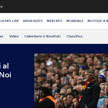
ky
SULTATI LIVE
HIGHLIGHTS
MERCATO
MONDIALE
MOTOGP A 
ws
Video
Calendario E Risultati
Classifica
 al
Noi