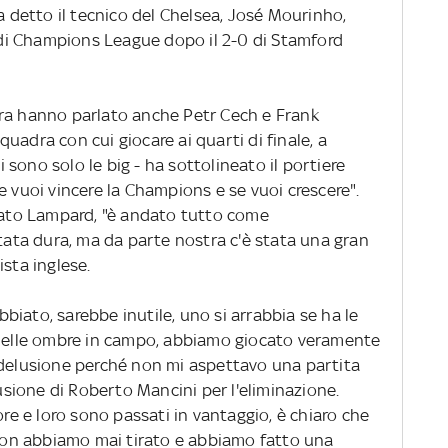
ha detto il tecnico del Chelsea, José Mourinho,
i Champions League dopo il 2-0 di Stamford
ra hanno parlato anche Petr Cech e Frank
uadra con cui giocare ai quarti di finale, a
sono solo le big - ha sottolineato il portiere
e vuoi vincere la Champions e se vuoi crescere".
egato Lampard, "è andato tutto come
ta dura, ma da parte nostra c'è stata una gran
ista inglese.
biato, sarebbe inutile, uno si arrabbia se ha le
 delle ombre in campo, abbiamo giocato veramente
 delusione perché non mi aspettavo una partita
lusione di Roberto Mancini per l'eliminazione.
 e loro sono passati in vantaggio, è chiaro che
a non abbiamo mai tirato e abbiamo fatto una