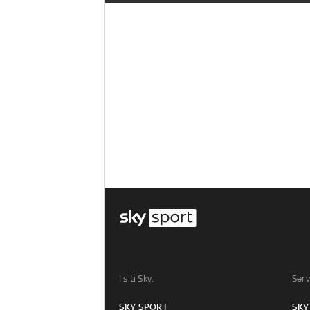
I siti Sky:
Serv
SKY SPORT
SKY