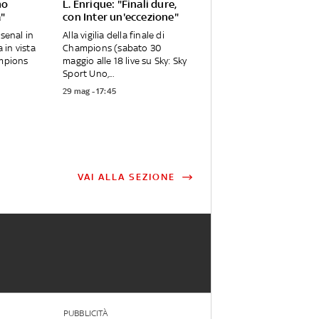
mo
L. Enrique: "Finali dure,
a"
con Inter un'eccezione"
rsenal in
Alla vigilia della finale di
in vista
Champions (sabato 30
ampions
maggio alle 18 live su Sky: Sky
Sport Uno,...
29 mag - 17:45
VAI ALLA SEZIONE
PUBBLICITÀ