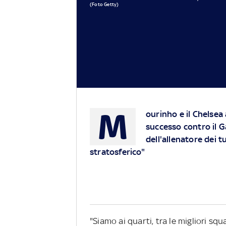
(Foto Getty)
M
ourinho e il Chelsea
successo contro il G
dell'allenatore dei t
stratosferico"
"Siamo ai quarti, tra le migliori squ