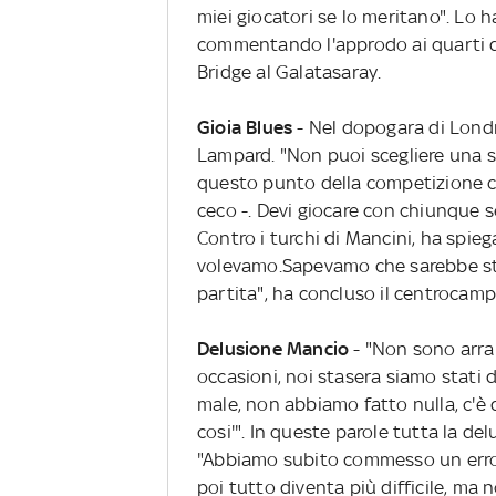
miei giocatori se lo meritano". Lo 
commentando l'approdo ai quarti d
Bridge al Galatasaray.
Gioia Blues
- Nel dopogara di Lond
Lampard. "Non puoi scegliere una sq
questo punto della competizione ci 
ceco -. Devi giocare con chiunque s
Contro i turchi di Mancini, ha spi
volevamo.Sapevamo che sarebbe sta
partita", ha concluso il centrocamp
Delusione Mancio
- "Non sono arrab
occasioni, noi stasera siamo stati
male, non abbiamo fatto nulla, c'è
cosi'". In queste parole tutta la de
"Abbiamo subito commesso un errore
poi tutto diventa più difficile, m