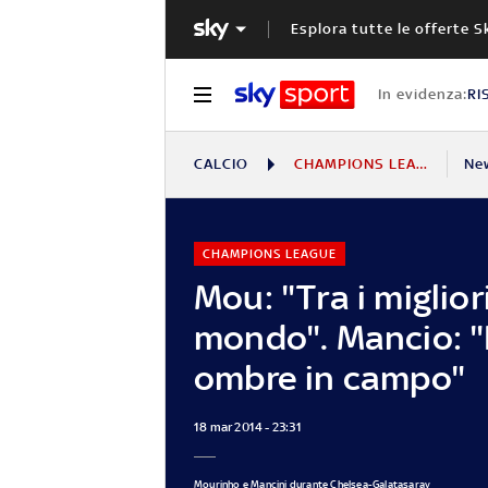
Esplora tutte le offerte S
In evidenza:
RI
CALCIO
CHAMPIONS LEAGUE
Ne
CHAMPIONS LEAGUE
Mou: "Tra i migliori
mondo". Mancio: "
ombre in campo"
18 mar 2014 - 23:31
Mourinho e Mancini durante Chelsea-Galatasaray