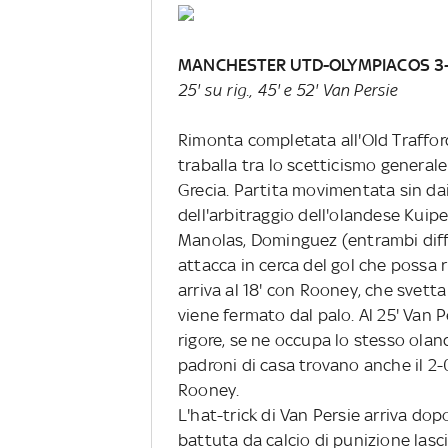
MANCHESTER UTD-OLYMPIACOS 3
25' su rig., 45' e 52' Van Persie
Rimonta completata all'Old Trafford
traballa tra lo scetticismo generale 
Grecia. Partita movimentata sin dai
dell'arbitraggio dell'olandese Kuip
Manolas, Dominguez (entrambi diffi
attacca in cerca del gol che possa ri
arriva al 18' con Rooney, che svett
viene fermato dal palo. Al 25' Van P
rigore, se ne occupa lo stesso olan
padroni di casa trovano anche il 2-0
Rooney.
L'hat-trick di Van Persie arriva dop
battuta da calcio di punizione lascia