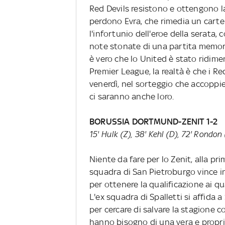
Red Devils resistono e ottengono la
perdono Evra, che rimedia un cartel
l'infortunio dell'eroe della serata, 
note stonate di una partita memora
è vero che lo United è stato ridime
Premier League, la realtà è che i R
venerdì, nel sorteggio che accoppier
ci saranno anche loro.
BORUSSIA DORTMUND-ZENIT 1-2
15' Hulk (Z), 38' Kehl (D), 72' Rondon 
Niente da fare per lo Zenit, alla pr
squadra di San Pietroburgo vince i
per ottenere la qualificazione ai qua
L'ex squadra di Spalletti si affida 
per cercare di salvare la stagione c
hanno bisogno di una vera e propria