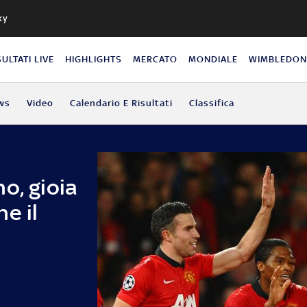
ky
SULTATI LIVE
HIGHLIGHTS
MERCATO
MONDIALE
WIMBLEDO
ws
Video
Calendario E Risultati
Classifica
o, gioia
e il