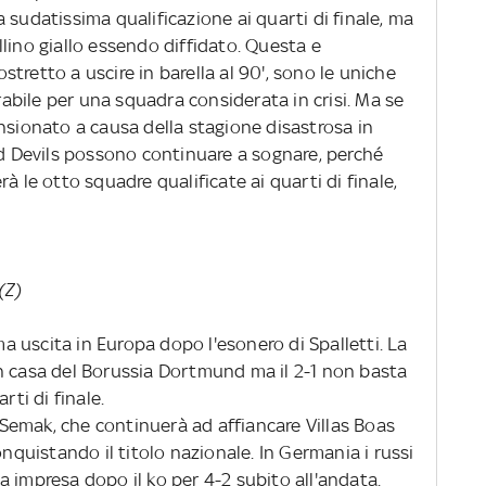
 sudatissima qualificazione ai quarti di finale, ma
lino giallo essendo diffidato. Questa e
costretto a uscire in barella al 90', sono le uniche
bile per una squadra considerata in crisi. Ma se
nsionato a causa della stagione disastrosa in
ed Devils possono continuare a sognare, perché
à le otto squadre qualificate ai quarti di finale,
(Z)
ima uscita in Europa dopo l'esonero di Spalletti. La
n casa del Borussia Dortmund ma il 2-1 non basta
rti di finale.
a Semak, che continuerà ad affiancare Villas Boas
onquistando il titolo nazionale. In Germania i russi
 impresa dopo il ko per 4-2 subito all'andata.