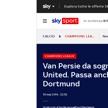
Esplora tutte le offerte S
In evidenza:
RI
CALCIO
CHAMPIONS LEAGUE
Ne
CHAMPIONS LEAGUE
Van Persie da sogn
United. Passa anch
Dortmund
19 mar 2014 - 22:35
Un hat-trick di Van Persie qualifica il Manchester