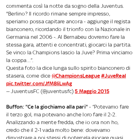
commenta così la notte da sogno della Juventus.
"Berlino? Il ricordo rimane sempre impresso,
speriamo possa capitare ancora - aggiunge il regista
bianconero, ricordando il trionfo con la Nazionale in
Germania nel 2006 -. Al Bernabeu dovremo fare la
stessa gara, attenti e concentrati, giocarci la partita.
Se vinco la Champions lascio la Juve? Prima vinciamo
la coppa…”.
Questa foto la dice lunga sullo spirito bianconero di
stasera, come dice
@ChampionsLeague
#JuveReal
pic.twitter.com/JfM8IiLwAg
— JuventusFC (@juventusfc)
5 Maggio 2015
Buffon: "Ce la giochiamo alla pari"
- “Potevamo fare
il terzo gol, ma potevano anche loro fare il 2-2.
Analizzando a mente fredda, che io ora non ho,
credo che il 2-1 vada molto bene: dovevamo
dimostrare a noi stessi di potercela giocare quasi