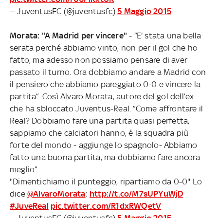
— JuventusFC (@juventusfc)
5 Maggio 2015
Morata: "A Madrid per vincere"
- “E' stata una bella
serata perché abbiamo vinto, non per il gol che ho
fatto, ma adesso non possiamo pensare di aver
passato il turno. Ora dobbiamo andare a Madrid con
il pensiero che abbiamo pareggiato 0-0 e vincere la
partita”. Così Alvaro Morata, autore del gol dell’ex
che ha sbloccato Juventus-Real. “Come affrontare il
Real? Dobbiamo fare una partita quasi perfetta,
sappiamo che calciatori hanno, è la squadra più
forte del mondo - aggiunge lo spagnolo- Abbiamo
fatto una buona partita, ma dobbiamo fare ancora
meglio”.
"Dimentichiamo il punteggio, ripartiamo da 0-0" Lo
dice
@AlvaroMorata
:
http://t.co/M7sUPYuWjD
#JuveReal
pic.twitter.com/R1dxRWQetV
— JuventusFC (@juventusfc)
5 Maggio 2015