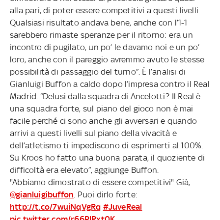
alla pari, di poter essere competitivi a questi livelli.
Qualsiasi risultato andava bene, anche con l’1-1
sarebbero rimaste speranze per il ritorno: era un
incontro di pugilato, un po’ le davamo noi e un po’
loro, anche con il pareggio avremmo avuto le stesse
possibilità di passaggio del turno”. È l’analisi di
Gianluigi Buffon a caldo dopo l’impresa contro il Real
Madrid. “Delusi dalla squadra di Ancelotti? Il Real è
una squadra forte, sul piano del gioco non è mai
facile perché ci sono anche gli avversari e quando
arrivi a questi livelli sul piano della vivacità e
dell’atletismo ti impediscono di esprimerti al 100%.
Su Kroos ho fatto una buona parata, il quoziente di
difficoltà era elevato”, aggiunge Buffon.
"Abbiamo dimostrato di essere competitivi" Già,
@gianluigibuffon
. Puoi dirlo forte:
http://t.co/7wuiNqVgRq
#JuveReal
pic.twitter.com/r66PlRxt0K