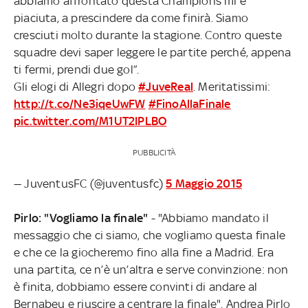
abbiamo affrontato questa Champions mi è
piaciuta, a prescindere da come finirà. Siamo
cresciuti molto durante la stagione. Contro queste
squadre devi saper leggere le partite perché, appena
ti fermi, prendi due gol”.
Gli elogi di Allegri dopo
#JuveReal
. Meritatissimi:
http://t.co/Ne3iqeUwFW
#FinoAllaFinale
pic.twitter.com/M1UT2IPLBO
PUBBLICITÀ
— JuventusFC (@juventusfc)
5 Maggio 2015
Pirlo: "Vogliamo la finale"
- "Abbiamo mandato il
messaggio che ci siamo, che vogliamo questa finale
e che ce la giocheremo fino alla fine a Madrid. Era
una partita, ce n’è un’altra e serve convinzione: non
è finita, dobbiamo essere convinti di andare al
Bernabeu e riuscire a centrare la finale". Andrea Pirlo