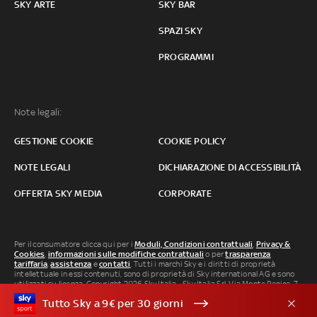
SKY ARTE
SKY BAR
SPAZI SKY
PROGRAMMI
Note legali:
GESTIONE COOKIE
COOKIE POLICY
NOTE LEGALI
DICHIARAZIONE DI ACCESSIBILITÀ
OFFERTA SKY MEDIA
CORPORATE
Per il consumatore clicca qui per i
Moduli, Condizioni contrattuali
,
Privacy &
Cookies
,
informazioni sulle modifiche contrattuali
o per
trasparenza
tariffaria
,
assistenza
e
contatti
. Tutti i marchi Sky e i diritti di proprietà
intellettuale in essi contenuti, sono di proprietà di Sky international AG e sono
utilizzati su licenza. Copyright 2026 Sky Italia - Sky Italia Srl Via Monte Penice, 7 -
20138 Milano P.IVA 04619241005. SkyTG24: ISSN 3035-1537 e SkySport: ISSN
Tutto Sky a 9€ per 30 giorni
3035-1545.
Segnalazione Abusi