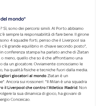
ri del mondo"
to? Sì, sono dei percorsi simili. Al Porto abbiamo
’è sempre la responsabilità di fare bene. Il girone
i sono 4 squadre forti, penso che il Liverpool sia
i c’è grande equilibrio in chiave secondo posto",
 in conferenza stampa ha parlato anche di Zlatan
à o meno, quello che so è che affrontiamo una
o da un giocatore. Ovviamente conosciamo le
o, ha qualità fisiche e tecniche fuori dalla media.
gliori giocatori al mondo
Zlatan è un
e". Ancora sui rossoneri: "Il Milan è una squadra
o il Liverpool che contro l'Atletico Madrid
. Non
lgere la sua dinamica di gioco, ha giovani di
Sergio Conceicao.