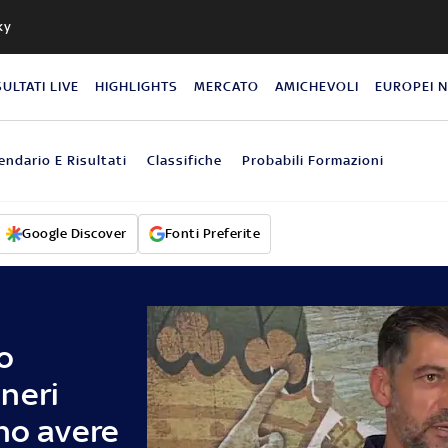
ky
SULTATI LIVE
HIGHLIGHTS
MERCATO
AMICHEVOLI
EUROPEI 
endario E Risultati
Classifiche
Probabili Formazioni
Google Discover
Fonti Preferite
o
neri
no avere