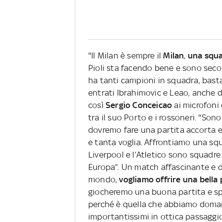
"Il Milan è sempre il
Milan
,
una squa
Pioli sta facendo bene e sono secon
ha tanti campioni in squadra, bast
entrati Ibrahimovic e Leao, anche da
così
Sergio Conceicao
ai microfoni 
tra il suo Porto e i rossoneri. "Son
dovremo fare una partita accorta e
e tanta voglia. Affrontiamo una squa
Liverpool e l’Atletico sono squadre
Europa”. Un match affascinante e dif
mondo,
vogliamo offrire una bella 
giocheremo una buona partita e spe
perché è quella che abbiamo doman
importantissimi in ottica passaggi