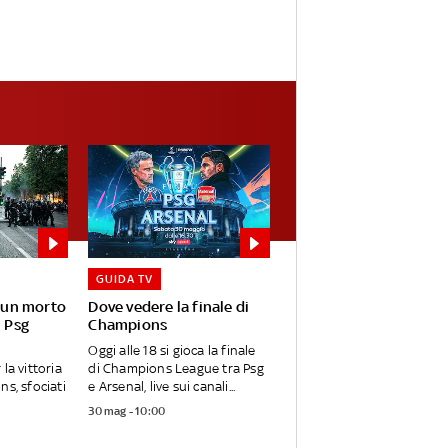
GUIDA TV
: un morto
Dove vedere la finale di
l Psg
Champions
Oggi alle 18 si gioca la finale
la vittoria
di Champions League tra Psg
ns, sfociati
e Arsenal, live sui canali...
30 mag - 10:00