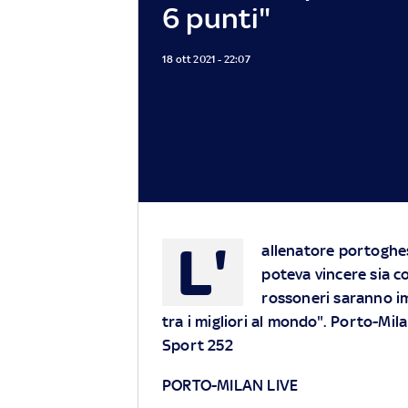
6 punti"
18 ott 2021 - 22:07
L'
allenatore portoghe
poteva vincere sia co
rossoneri saranno im
tra i migliori al mondo". Porto-Mil
Sport 252
PORTO-MILAN LIVE