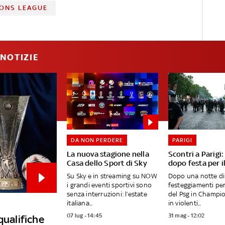
ONS LEAGUE
NOTIZIE
DA NON PERDERE
PARIGI
La nuova stagione nella
Scontri a Parigi
Casa dello Sport di Sky
dopo festa per i
Su Sky e in streaming su NOW
Dopo una notte di
i grandi eventi sportivi sono
festeggiamenti per 
senza interruzioni: l’estate
del Psg in Champio
italiana...
in violenti...
07 lug - 14:45
31 mag - 12:02
qualifiche