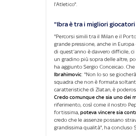
l’Atletico".
"Ibra è tra i migliori giocato
"Percorsi simili tra il Milan e il Por
grande pressione, anche in Europa c
di quest’anno è davvero difficile, c
un gradino più sopra delle altre, po
ha aggiunto Sergio Conceicao. Che
Ibrahimovic
: "Non lo so se giocher
squadra che non è formata soltant
caratteristiche di Zlatan, è poderos
Credo comunque che sia uno dei mi
riferimento, così come il nostro Pep
fortissima,
poteva vincere sia contr
credo che le assenze possano stravo
grandissima qualità", ha concluso 