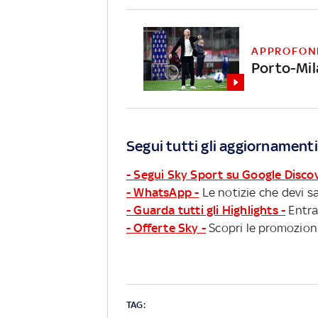
APPROFON
Porto-Mila
Segui tutti gli aggiornamenti
- Segui Sky Sport su Google Disco
- WhatsApp -
Le notizie che devi sa
- Guarda tutti gli Highlights -
Entra
- Offerte Sky -
Scopri le promozioni
TAG: