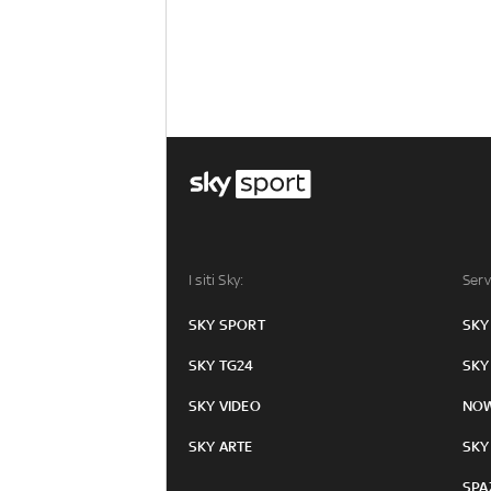
I siti Sky:
Serv
SKY SPORT
SKY
SKY TG24
SKY
SKY VIDEO
NO
SKY ARTE
SKY
SPA