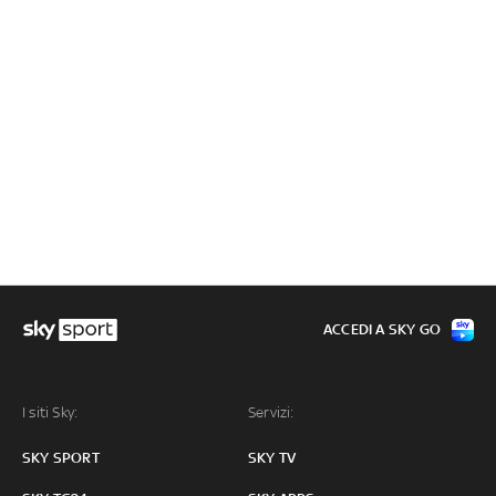
ACCEDI A SKY GO
I siti Sky:
Servizi:
SKY SPORT
SKY TV