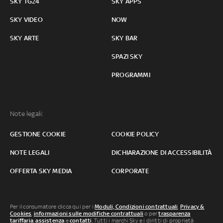
SKY TG24
SKY APPS
SKY VIDEO
NOW
SKY ARTE
SKY BAR
SPAZI SKY
PROGRAMMI
Note legali:
GESTIONE COOKIE
COOKIE POLICY
NOTE LEGALI
DICHIARAZIONE DI ACCESSIBILITÀ
OFFERTA SKY MEDIA
CORPORATE
Per il consumatore clicca qui per i
Moduli, Condizioni contrattuali
,
Privacy &
Cookies
,
informazioni sulle modifiche contrattuali
o per
trasparenza
tariffaria
,
assistenza
e
contatti
. Tutti i marchi Sky e i diritti di proprietà