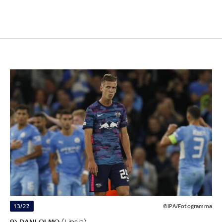
13/22
©IPA/Fotogramma
9) DANI OLMO
(Lipsia)