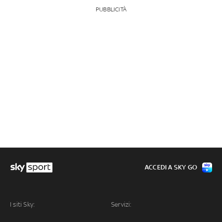
PUBBLICITÀ
ACCEDI A SKY GO
I siti Sky:
Servizi: