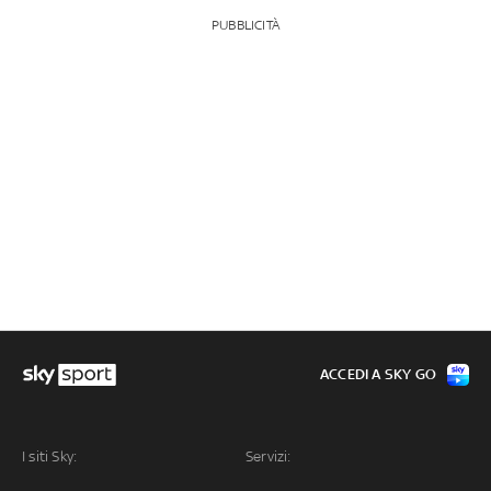
PUBBLICITÀ
ACCEDI A SKY GO
I siti Sky:
Servizi: