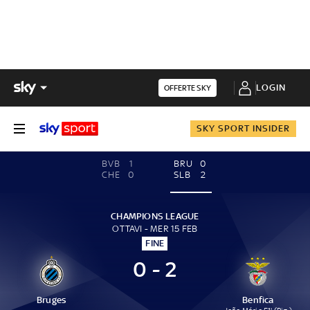
LOGIN
OFFERTE SKY
SKY SPORT INSIDER
BVB
1
BRU
0
CHE
0
SLB
2
CHAMPIONS LEAGUE
OTTAVI - MER 15 FEB
FINE
0 - 2
Bruges
Benfica