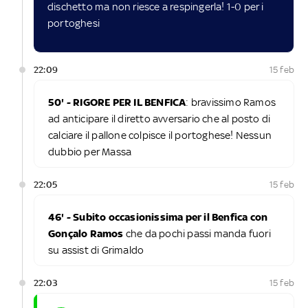
dischetto ma non riesce a respingerla! 1-0 per i
portoghesi
22:09
15 feb
50' - RIGORE PER IL BENFICA
: bravissimo Ramos
ad anticipare il diretto avversario che al posto di
calciare il pallone colpisce il portoghese! Nessun
dubbio per Massa
22:05
15 feb
46' - Subito occasionissima per il Benfica con
Gonçalo Ramos
che da pochi passi manda fuori
su assist di Grimaldo
22:03
15 feb