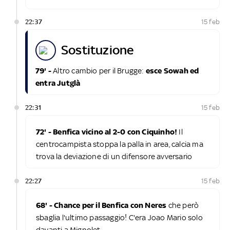
22:37
15 feb
sostituzione
79' -
Altro cambio per il Brugge:
esce Sowah ed
entra Jutglà
22:31
15 feb
72' - Benfica vicino al 2-0 con Ciquinho!
Il
centrocampista stoppa la palla in area, calcia ma
trova la deviazione di un difensore avversario
22:27
15 feb
68' - Chance per il Benfica con Neres
che però
sbaglia l'ultimo passaggio! C'era Joao Mario solo
davanti a Mignolet