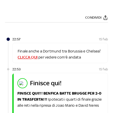
CONDIVIDI
22:57
15 feb
Finale anche a Dortmund tra Borussia e Chelsea!
CLICCA QUI
per vedere com'è andata
22:53
15 feb
finisce qui!
FINISCE QUI!!! BENFICA BATTE BRUGGE PER 2-0
IN TRASFERTA!!!
Ipotecati i quarti di finale grazie
alle reti nella ripresa di Joao Mario e David Neres