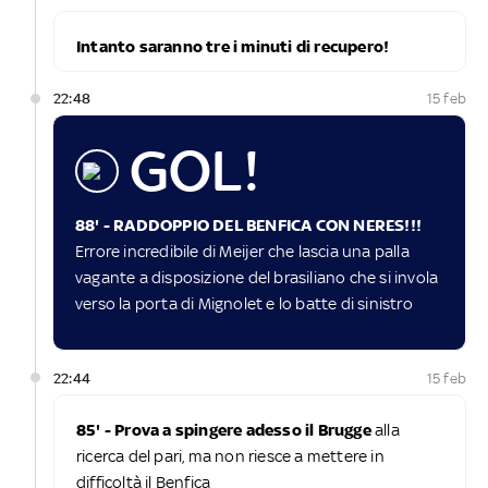
Intanto saranno tre i minuti di recupero!
22:48
15 feb
GOL!
88' - RADDOPPIO DEL BENFICA CON NERES!!!
Errore incredibile di Meijer che lascia una palla
vagante a disposizione del brasiliano che si invola
verso la porta di Mignolet e lo batte di sinistro
22:44
15 feb
85' - Prova a spingere adesso il Brugge
alla
ricerca del pari, ma non riesce a mettere in
difficoltà il Benfica