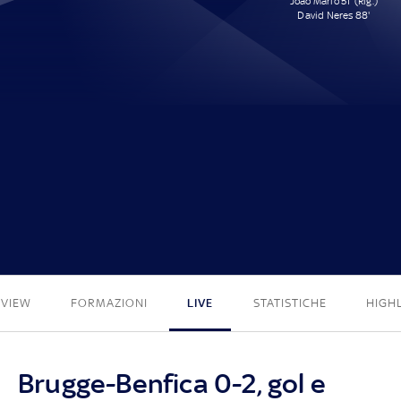
João Mário 51' (Rig.)
David Neres 88'
0 - 2
EVIEW
FORMAZIONI
LIVE
STATISTICHE
HIGH
Brugge-Benfica 0-2, gol e