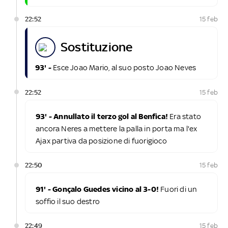
22:52
15 feb
sostituzione
93' -
Esce Joao Mario, al suo posto Joao Neves
22:52
15 feb
93' - Annullato il terzo gol al Benfica!
Era stato
ancora Neres a mettere la palla in porta ma l'ex
Ajax partiva da posizione di fuorigioco
22:50
15 feb
91' - Gonçalo Guedes vicino al 3-0!
Fuori di un
soffio il suo destro
22:49
15 feb