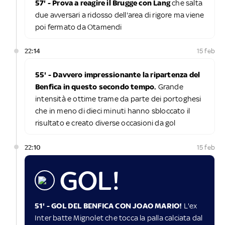
57' - Prova a reagire il Brugge con Lang
che salta
due avversari a ridosso dell'area di rigore ma viene
poi fermato da Otamendi
22:14
15 feb
55' - Davvero impressionante la ripartenza del
Benfica in questo secondo tempo.
Grande
intensità e ottime trame da parte dei portoghesi
che in meno di dieci minuti hanno sbloccato il
risultato e creato diverse occasioni da gol
22:10
15 feb
GOL!
51' - GOL DEL BENFICA CON JOAO MARIO!
L'ex
Inter batte Mignolet che tocca la palla calciata dal