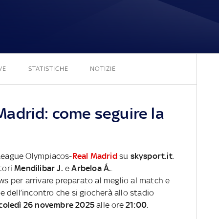
3 - 4
VE
STATISTICHE
NOTIZIE
adrid: come seguire la
 League Olympiacos-
Real Madrid
su
skysport.it
.
tori
Mendilibar J.
e
Arbeloa Á.
.
ews per arrivare preparato al meglio al match e
ve dell’incontro che si giocherà allo stadio
coledì 26 novembre 2025
alle ore
21:00
.