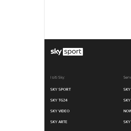
I siti Sky:
Serv
SKY SPORT
SKY
SKY TG24
SKY
SKY VIDEO
NO
SKY ARTE
SKY