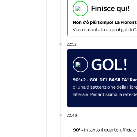
finisce qui!
Non c'è più tempo! La Fiorent
Viola rimontata dopo il gol di Ca
22:52
GOL!
90'+2 - GOL DEL BASILEA! R
di una disattenzione della Fiore
laterale. Pesantissima la rete de
22:49
90' -
Intanto il quarto ufficial