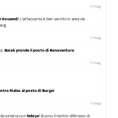
11 mag
on Kouamé!
L'attaccante è ben servito in area da
Lang
11 mag
na:
Barak prende il posto di Bonaventura
11 mag
ntro Males al posto di Burger
11 mag
lla sinistra con
Ndoye
! Buono il rientro difensivo di