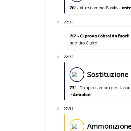
78' -
Altro cambio Basilea:
entr
22:35
76' - Ci prova Cabral da fuori!
suo tiro è alto
22:32
sostituzione
73' -
Doppio cambio per Italia
e
Amrabat
22:31
ammonizione