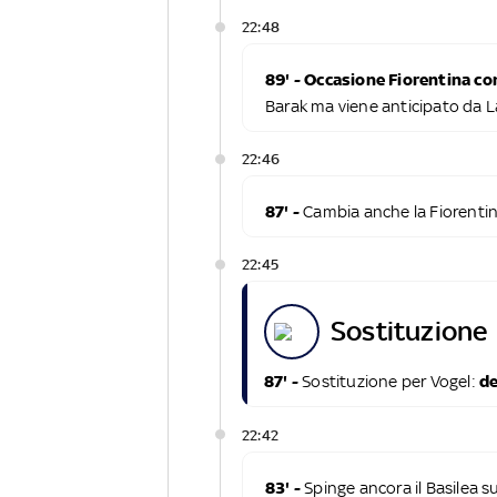
22:48
89' - Occasione Fiorentina c
Barak ma viene anticipato da 
22:46
87' -
Cambia anche la Fiorenti
22:45
sostituzione
87' -
Sostituzione per Vogel:
de
22:42
83' -
Spinge ancora il Basilea su