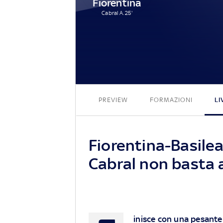
Fiorentina
Cabral A. 25'
PREVIEW
FORMAZIONI
LI
Fiorentina-Basilea 
Cabral non basta al
inisce con una pesante 