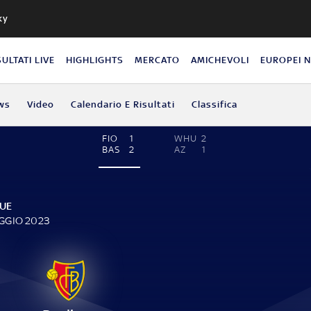
ky
SULTATI LIVE
HIGHLIGHTS
MERCATO
AMICHEVOLI
EUROPEI 
ws
Video
Calendario E Risultati
Classifica
FIO
1
WHU
2
BAS
2
AZ
1
UE
AGGIO 2023