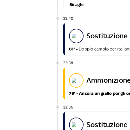
Biraghi
22:40
sostituzione
81' -
Doppio cambio per Italia
22:38
ammonizione
79' - Ancora un giallo per gli o
22:36
sostituzione