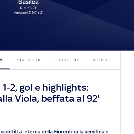
Basilea
Diouf A. 71'
Amdouni Z. 90' + 2'
1 - 2
VE
STATISTICHE
HIGHLIGHTS
NOTIZIE
1-2, gol e highlights:
la Viola, beffata al 92'
sconfitta interna della Fiorentina la semifinale