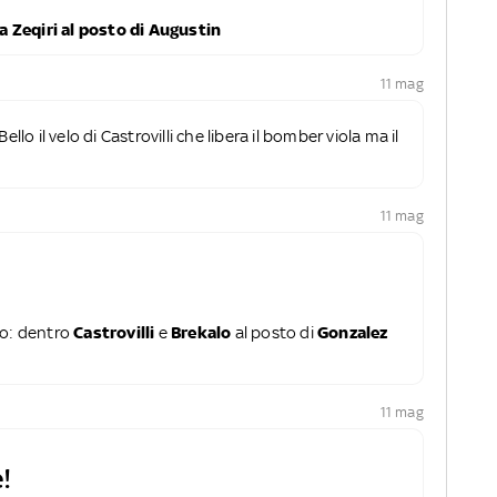
a Zeqiri al posto di Augustin
11 mag
Bello il velo di Castrovilli che libera il bomber viola ma il
11 mag
no: dentro
Castrovilli
e
Brekalo
al posto di
Gonzalez
11 mag
!