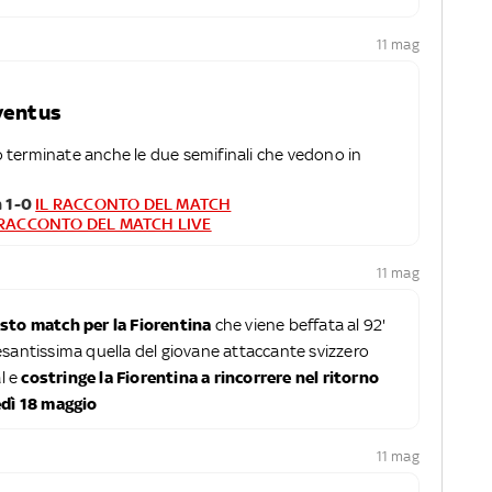
11 mag
uventus
 terminate anche le due semifinali che vedono in
 1-0
IL RACCONTO DEL MATCH
 RACCONTO DEL MATCH LIVE
11 mag
esto match per la Fiorentina
che viene beffata al 92'
esantissima quella del giovane attaccante svizzero
al e
costringe la Fiorentina a rincorrere nel ritorno
edì 18 maggio
11 mag