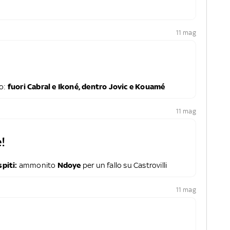
11 mag
no:
fuori Cabral e Ikoné, dentro Jovic e Kouamé
11 mag
!
spiti:
ammonito
Ndoye
per un fallo su Castrovilli
11 mag