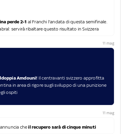
ina perde 2-1
al Franchi l'andata di questa semifinale.
bral: servirà ribaltare questo risultato in Svizzera
11 mag
addoppia Amdouni!
Il centravanti svizzero approfitta
ntina in area di rigore sugli sviluppo di una punizione
gli ospiti
11 mag
e annuncia che
il recupero sarà di cinque minuti