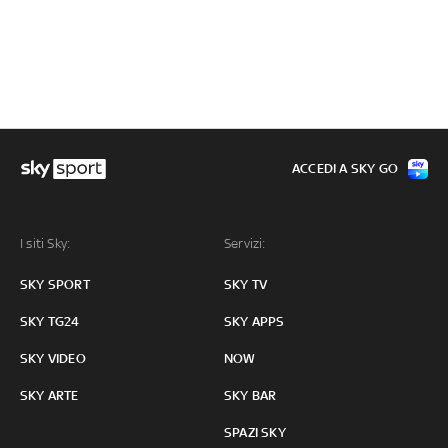
ACCEDI A SKY GO
I siti Sky:
Servizi:
SKY SPORT
SKY TV
SKY TG24
SKY APPS
SKY VIDEO
NOW
SKY ARTE
SKY BAR
SPAZI SKY