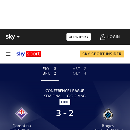
LOGIN
OFFERTE SKY
SKY SPORT INSIDER
FIO
3
AST
2
BRU
2
OLY
4
CONFERENCE LEAGUE
SEMIFINALI - GIO 2 MAG
FINE
3 - 2
Fiorentina
Bruges