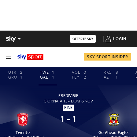
LOGIN
OFFERTE SKY
SKY SPORT INSIDER
UTR
2
TWE
1
VOL
0
RKC
3
GRO
1
GAE
1
FEY
2
AZ
1
EREDIVISIE
GIORNATA 13 - DOM 6 NOV
FINE
1 - 1
Twente
Go Ahead Eagles