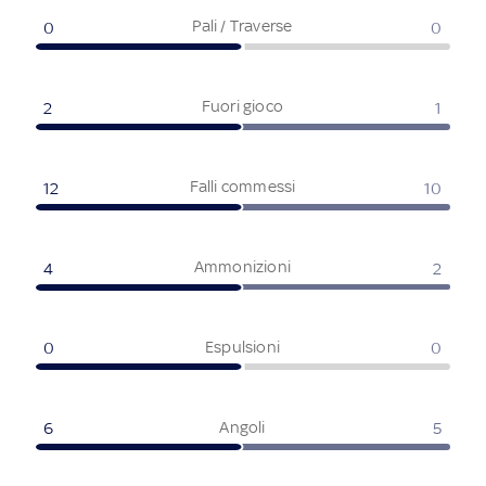
Pali / Traverse
0
0
Fuori gioco
2
1
Falli commessi
12
10
Ammonizioni
4
2
Espulsioni
0
0
Angoli
6
5