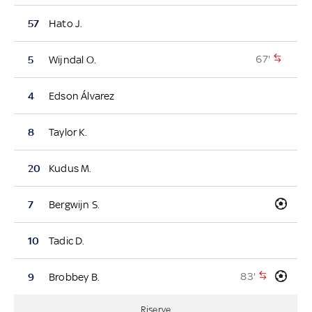
57
Hato J.
67'
5
Wijndal O.
4
Edson Álvarez
8
Taylor K.
20
Kudus M.
7
Bergwijn S.
10
Tadic D.
83'
9
Brobbey B.
Riserve