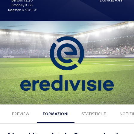
Bergwijn S. 20'
Douvikas A. 49'
Brobbey B. 68'
Klaassen D. 90' + 3'
3 - 1
PREVIEW
FORMAZIONI
STATISTICHE
NOTIZI