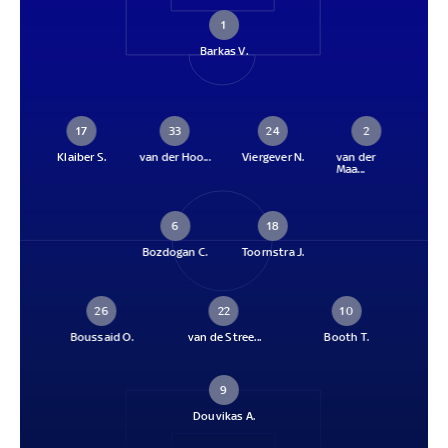
1
Barkas V.
17
33
24
2
Klaiber S.
van der Hoo...
Viergever N.
van der
Maa...
6
18
Bozdogan C.
Toornstra J.
26
22
10
Boussaid O.
van de Stree...
Booth T.
9
Douvikas A.