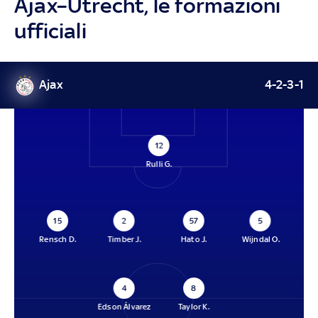
Ajax–Utrecht, le formazioni
ufficiali
Ajax
4-2-3-1
12
Rulli G.
15
2
57
5
Rensch D.
Timber J.
Hato J.
Wijndal O.
4
8
Edson Álvarez
Taylor K.