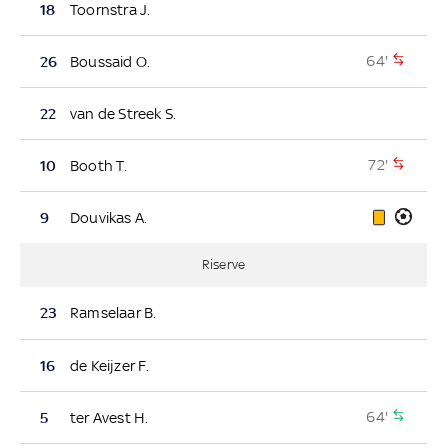
18
Toornstra J.
64'
26
Boussaid O.
22
van de Streek S.
72'
10
Booth T.
9
Douvikas A.
Riserve
23
Ramselaar B.
16
de Keijzer F.
64'
5
ter Avest H.