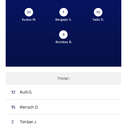
20
7
10
Kudus M.
Bergwijn S.
Tadic D.
9
Brobbey B.
Titolari
12
Rulli G.
15
Rensch D.
2
Timber J.