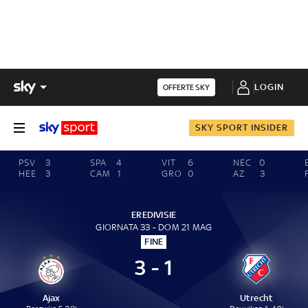
LOGIN
OFFERTE SKY
SKY SPORT INSIDER
PSV
3
SPA
4
VIT
6
NEC
0
HEE
3
CAM
1
GRO
0
AZ
3
EREDIVISIE
GIORNATA 33 - DOM 21 MAG
FINE
3 - 1
Ajax
Utrecht