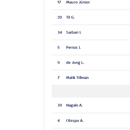
17
Mauro Júnior
20
Til G.
34
Saibari I.
5
Perisic I.
9
de Jong L.
7
Malik Tillman
39
Nagalo A.
4
Obispo A.