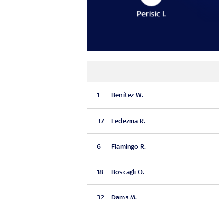
Perisic I.
1
Benítez W.
37
Ledezma R.
6
Flamingo R.
18
Boscagli O.
32
Dams M.