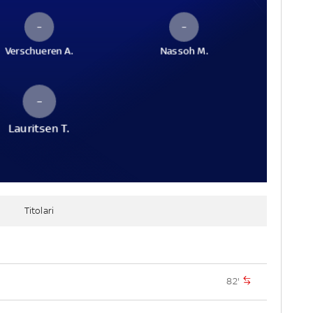
–
–
Verschueren A.
Nassoh M.
–
Lauritsen T.
Titolari
82'