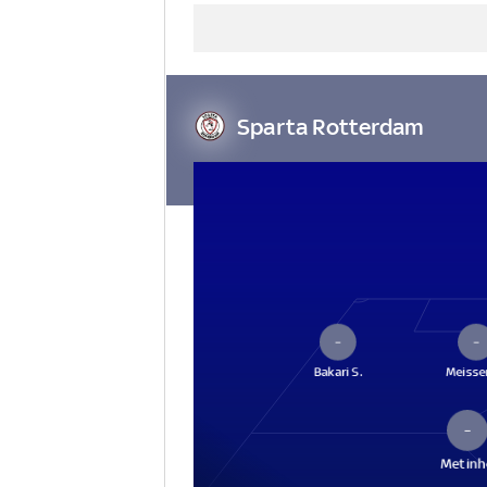
Sparta Rotterdam
–
–
Bakari S.
Meisse
–
Metinh