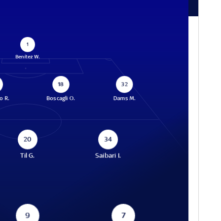
1
Benítez W.
18
32
o R.
Boscagli O.
Dams M.
20
34
Til G.
Saibari I.
9
7