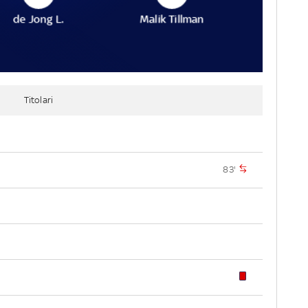
de Jong L.
Malik Tillman
Titolari
83'