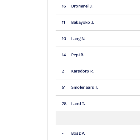
16
Drommel J.
11
Bakayoko J.
10
Lang N.
14
Pepi R.
2
Karsdorp R.
51
Smolenaars T.
28
Land T.
-
Bosz P.