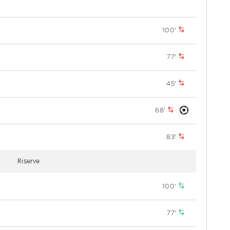
100'
77'
45'
68'
83'
Riserve
100'
77'