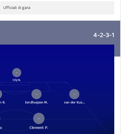
Ufficiali di gara
4-2-3-1
–
Olij N.
–
–
n R.
Eerdhuijzen M.
van der Kus...
–
o
Clement P.