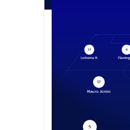
37
6
Ledezma R.
Flaming
17
Mauro Júnior
5