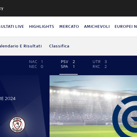
ky
SULTATI LIVE
HIGHLIGHTS
MERCATO
AMICHEVOLI
EUROPEI 
alendario E Risultati
Classifica
NAC
1
PSV
2
UTR
3
NEC
0
SPA
1
RKC
2
RE 2024