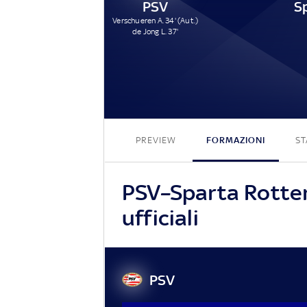
PSV
Verschueren A. 34' (Aut.)
de Jong L. 37'
PREVIEW
FORMAZIONI
ST
PSV–Sparta Rotter
ufficiali
PSV