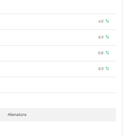
45'
83'
68'
83'
Allenatore