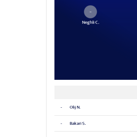
–
Neghli C.
-
Olij N.
-
Bakari S.