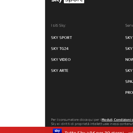
I siti Sky:
Serv
SKY SPORT
SKY
SKY TG24
SKY
SKY VIDEO
NO
SKY ARTE
SKY
SPA
PRO
Per il consumatore clicca qui per i
Moduli, Condizioni 
Sky e i diritti di proprietà intellettuale in essi conten
Milano P.IVA 04619241005. SkyTG24: ISSN 3035-1537 e
Tutto Sky a 9€ per 30 giorni