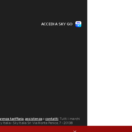
ACCEDI A SKY GO
renza tariffaria
,
assistenza
e
contatti
. Tutti i marchi
 Italia - Sky Italia Srl Via Monte Penice, 7 - 20138