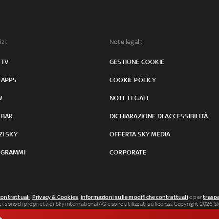
izi:
Note legali:
 TV
GESTIONE COOKIE
 APPS
COOKIE POLICY
W
NOTE LEGALI
 BAR
DICHIARAZIONE DI ACCESSIBILITÀ
ZI SKY
OFFERTA SKY MEDIA
GRAMMI
CORPORATE
contrattuali
,
Privacy & Cookies
,
informazioni sulle modifiche contrattuali
o per
traspa
uti, sono di proprietà di Sky international AG e sono utilizzati su licenza. Copyright 2026 Sky
 SkySport: ISSN 3035-1545.
Segnalazione Abusi