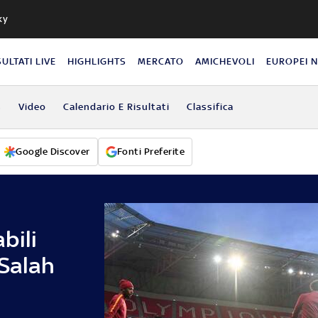
ky
SULTATI LIVE
HIGHLIGHTS
MERCATO
AMICHEVOLI
EUROPEI 
s
Video
Calendario E Risultati
Classifica
Google Discover
Fonti Preferite
bili
 Salah