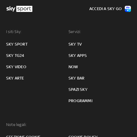
ACCEDI A SKY GO
I siti Sky:
Servizi:
SKY SPORT
SKY TV
SKY TG24
SKY APPS
SKY VIDEO
NOW
SKY ARTE
SKY BAR
SPAZI SKY
PROGRAMMI
Note legali: