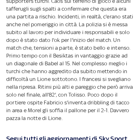
supporters turchi. Caos sul terreno di gioco e alcuni
tafferugli sugli spalti a confermare che questa era
una partita a rischio. Incidenti, in realtà, c'erano stati
anche nel pomeriggio in città. La polizia si è messa
subito al lavoro per individuare i responsabili e solo
dopo è stato dato l'ok per l'inizio del match. Un
match che, tensioni a parte, è stato bello e intenso.
Primo tempo con il Besiktas in vantaggio grazie ad
un diagonale di Babel al 15. Nel complesso meglio i
turchi che hanno aggredito da subito mettendo in
difficoltà un Lione sottotono. I francesi si svegliano
nella ripresa. Ritimi più alti e pareggio che però arriva
solo nel finale, all'82', con Tolisso. Poco dopo il
portiere ospite Fabricio s'inventa dribbling di tacco
in area e Morel gli soffia il pallone per il 2-1. Davvero
pazza la notte di Lione.
Segui tutti gli aggiornamenti di Sky Sport