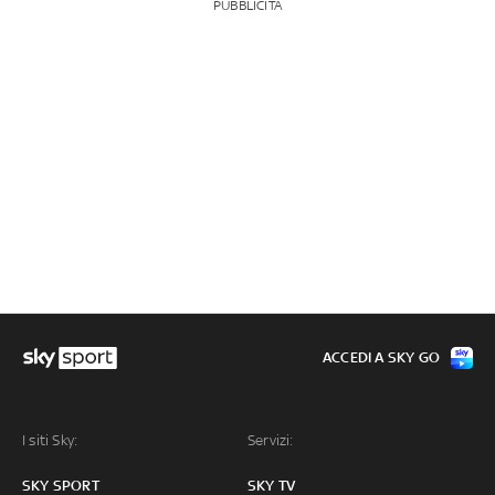
PUBBLICITÀ
ACCEDI A SKY GO
I siti Sky:
Servizi:
SKY SPORT
SKY TV