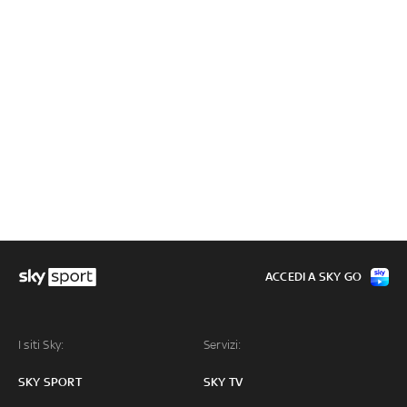
ACCEDI A SKY GO
I siti Sky:
Servizi:
SKY SPORT
SKY TV