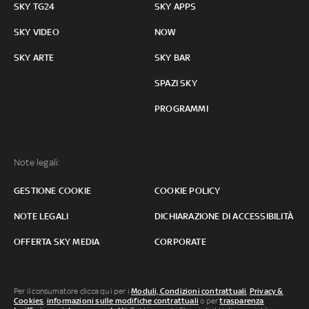
SKY TG24
SKY APPS
SKY VIDEO
NOW
SKY ARTE
SKY BAR
SPAZI SKY
PROGRAMMI
Note legali:
GESTIONE COOKIE
COOKIE POLICY
NOTE LEGALI
DICHIARAZIONE DI ACCESSIBILITÀ
OFFERTA SKY MEDIA
CORPORATE
Per il consumatore clicca qui per i
Moduli, Condizioni contrattuali
,
Privacy &
Cookies
,
informazioni sulle modifiche contrattuali
o per
trasparenza