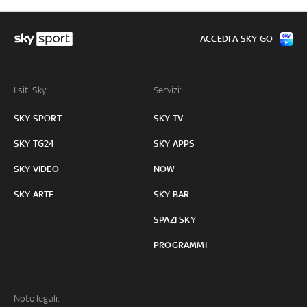
ACCEDI A SKY GO
I siti Sky:
Servizi:
SKY SPORT
SKY TV
SKY TG24
SKY APPS
SKY VIDEO
NOW
SKY ARTE
SKY BAR
SPAZI SKY
PROGRAMMI
Note legali: