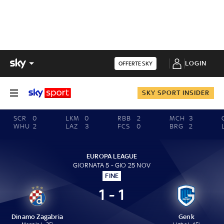
LOGIN
OFFERTE SKY
SKY SPORT INSIDER
SCR
0
LKM
0
RBB
2
MCH
3
WHU
2
LAZ
3
FCS
0
BRG
2
EUROPA LEAGUE
GIORNATA 5 - GIO 25 NOV
FINE
1 - 1
Dinamo Zagabria
Genk