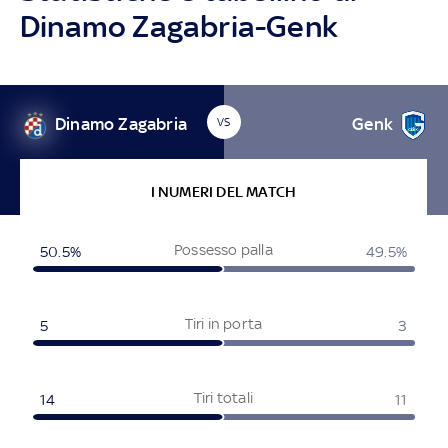
Dinamo Zagabria-Genk
Dinamo Zagabria
Genk
VS
I NUMERI DEL MATCH
Possesso palla
50.5%
49.5%
Tiri in porta
5
3
Tiri totali
14
11