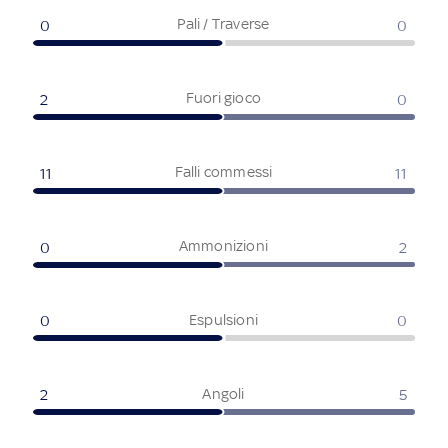
Pali / Traverse
0
0
Fuori gioco
2
0
Falli commessi
11
11
Ammonizioni
0
2
Espulsioni
0
0
Angoli
2
5