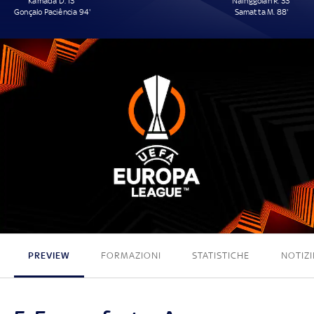
Kamada D. 13'
Nainggolan R. 33'
Gonçalo Paciência 94'
Samatta M. 88'
2 - 2
PREVIEW
FORMAZIONI
STATISTICHE
NOTIZI