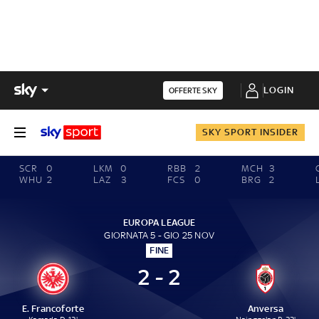
LOGIN
OFFERTE SKY
SKY SPORT INSIDER
SCR
0
LKM
0
RBB
2
MCH
3
WHU
2
LAZ
3
FCS
0
BRG
2
EUROPA LEAGUE
GIORNATA 5 - GIO 25 NOV
FINE
2 - 2
E. Francoforte
Anversa