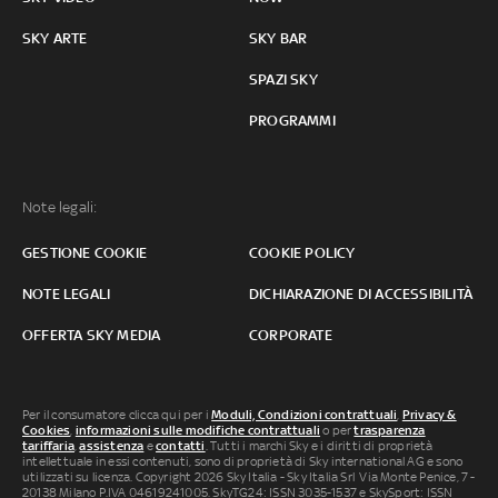
SKY ARTE
SKY BAR
SPAZI SKY
PROGRAMMI
Note legali:
GESTIONE COOKIE
COOKIE POLICY
NOTE LEGALI
DICHIARAZIONE DI ACCESSIBILITÀ
OFFERTA SKY MEDIA
CORPORATE
Per il consumatore clicca qui per i
Moduli, Condizioni contrattuali
,
Privacy &
Cookies
,
informazioni sulle modifiche contrattuali
o per
trasparenza
tariffaria
,
assistenza
e
contatti
. Tutti i marchi Sky e i diritti di proprietà
intellettuale in essi contenuti, sono di proprietà di Sky international AG e sono
utilizzati su licenza. Copyright 2026 Sky Italia - Sky Italia Srl Via Monte Penice, 7 -
20138 Milano P.IVA 04619241005. SkyTG24: ISSN 3035-1537 e SkySport: ISSN